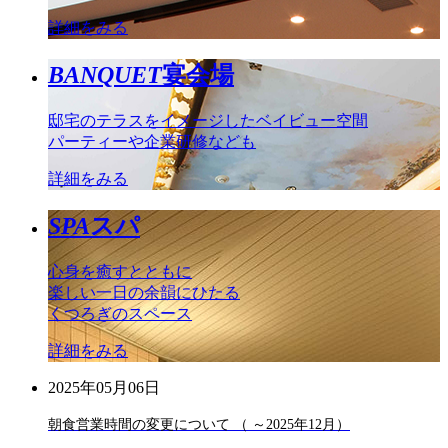
詳細をみる
BANQUET
宴会場
邸宅のテラスをイメージしたベイビュー空間
パーティーや企業研修なども
詳細をみる
SPA
スパ
心身を癒すとともに
楽しい一日の余韻にひたる
くつろぎのスペース
詳細をみる
2025年05月06日
朝食営業時間の変更について （ ～2025年12月）