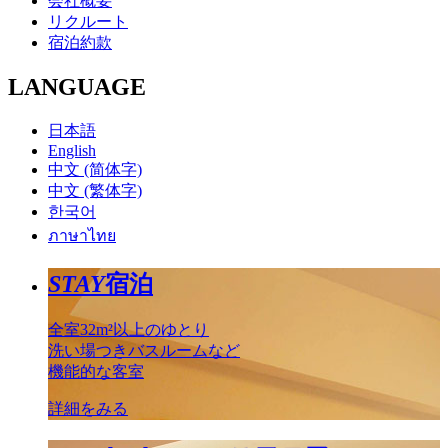
会社概要
リクルート
宿泊約款
LANGUAGE
日本語
English
中文 (简体字)
中文 (繁体字)
한국어
ภาษาไทย
STAY
宿泊
全室32m²以上のゆとり
洗い場つきバスルームなど
機能的な客室
詳細をみる