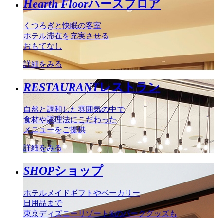
Hearth Floor
ハースフロア
くつろぎと快眠の客室
ホテル滞在を充実させる
おもてなし
詳細をみる
RESTAURANT
レストラン
自然と調和した雰囲気の中で
食材や調理法にこだわった
メニューをご提供
詳細をみる
SHOP
ショップ
ホテルメイドギフトやベーカリー
日用品まで
東京ディズニーリゾート®のパークグッズも