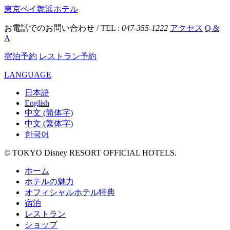
東京ベイ舞浜ホテル
お電話でのお問い合わせ / TEL :
047-355-1222
アクセス
Q &
A
宿泊予約
レストラン予約
LANGUAGE
日本語
English
中文 (简体字)
中文 (繁体字)
한국어
© TOKYO Disney RESORT OFFICIAL HOTELS.
ホーム
ホテルの魅力
オフィシャルホテル特典
宿泊
レストラン
ショップ