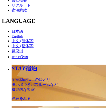
会社概要
リクルート
宿泊約款
LANGUAGE
日本語
English
中文 (简体字)
中文 (繁体字)
한국어
ภาษาไทย
STAY
宿泊
全室32m²以上のゆとり
洗い場つきバスルームなど
機能的な客室
詳細をみる