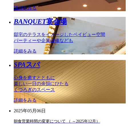
詳細をみる
BANQUET
宴会場
邸宅のテラスをイメージしたベイビュー空間
パーティーや企業研修なども
詳細をみる
SPA
スパ
心身を癒すとともに
楽しい一日の余韻にひたる
くつろぎのスペース
詳細をみる
2025年05月06日
朝食営業時間の変更について （ ～2025年12月）