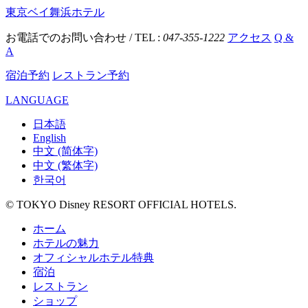
東京ベイ舞浜ホテル
お電話でのお問い合わせ / TEL :
047-355-1222
アクセス
Q &
A
宿泊予約
レストラン予約
LANGUAGE
日本語
English
中文 (简体字)
中文 (繁体字)
한국어
© TOKYO Disney RESORT OFFICIAL HOTELS.
ホーム
ホテルの魅力
オフィシャルホテル特典
宿泊
レストラン
ショップ