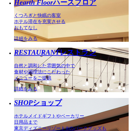
Hearth Floor
ハースフロア
くつろぎと快眠の客室
ホテル滞在を充実させる
おもてなし
詳細をみる
RESTAURANT
レストラン
自然と調和した雰囲気の中で
食材や調理法にこだわった
メニューをご提供
詳細をみる
SHOP
ショップ
ホテルメイドギフトやベーカリー
日用品まで
東京ディズニーリゾート®のパークグッズも