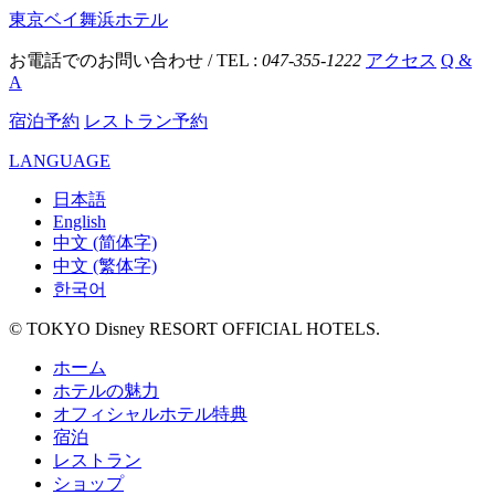
東京ベイ舞浜ホテル
お電話でのお問い合わせ / TEL :
047-355-1222
アクセス
Q &
A
宿泊予約
レストラン予約
LANGUAGE
日本語
English
中文 (简体字)
中文 (繁体字)
한국어
© TOKYO Disney RESORT OFFICIAL HOTELS.
ホーム
ホテルの魅力
オフィシャルホテル特典
宿泊
レストラン
ショップ