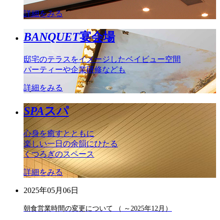
詳細をみる
BANQUET
宴会場
邸宅のテラスをイメージしたベイビュー空間
パーティーや企業研修なども
詳細をみる
SPA
スパ
心身を癒すとともに
楽しい一日の余韻にひたる
くつろぎのスペース
詳細をみる
2025年05月06日
朝食営業時間の変更について （ ～2025年12月）