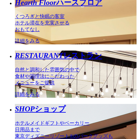
Hearth Floor
ハースフロア
くつろぎと快眠の客室
ホテル滞在を充実させる
おもてなし
詳細をみる
RESTAURANT
レストラン
自然と調和した雰囲気の中で
食材や調理法にこだわった
メニューをご提供
詳細をみる
SHOP
ショップ
ホテルメイドギフトやベーカリー
日用品まで
東京ディズニーリゾート®のパークグッズも