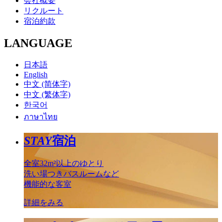
会社概要
リクルート
宿泊約款
LANGUAGE
日本語
English
中文 (简体字)
中文 (繁体字)
한국어
ภาษาไทย
STAY
宿泊
全室32m²以上のゆとり
洗い場つきバスルームなど
機能的な客室
詳細をみる