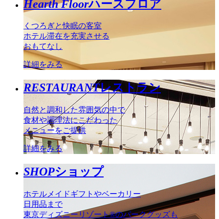
Hearth Floor
ハースフロア
くつろぎと快眠の客室
ホテル滞在を充実させる
おもてなし
詳細をみる
RESTAURANT
レストラン
自然と調和した雰囲気の中で
食材や調理法にこだわった
メニューをご提供
詳細をみる
SHOP
ショップ
ホテルメイドギフトやベーカリー
日用品まで
東京ディズニーリゾート®のパークグッズも