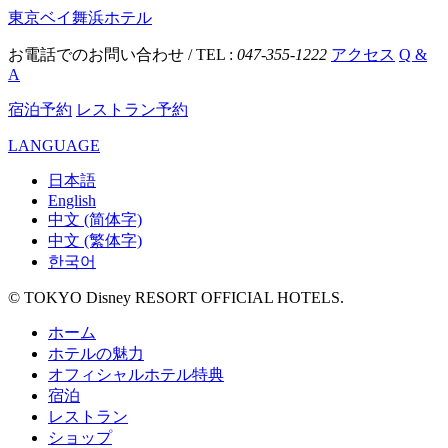
東京ベイ舞浜ホテル
お電話でのお問い合わせ / TEL :
047-355-1222
アクセス
Q &
A
宿泊予約
レストラン予約
LANGUAGE
日本語
English
中文 (简体字)
中文 (繁体字)
한국어
© TOKYO Disney RESORT OFFICIAL HOTELS.
ホーム
ホテルの魅力
オフィシャルホテル特典
宿泊
レストラン
ショップ