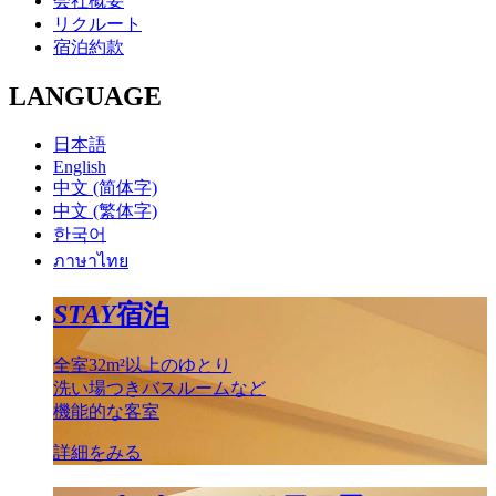
会社概要
リクルート
宿泊約款
LANGUAGE
日本語
English
中文 (简体字)
中文 (繁体字)
한국어
ภาษาไทย
STAY
宿泊
全室32m²以上のゆとり
洗い場つきバスルームなど
機能的な客室
詳細をみる