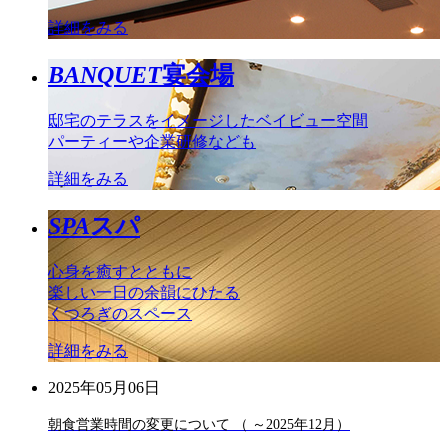
詳細をみる
BANQUET
宴会場
邸宅のテラスをイメージしたベイビュー空間
パーティーや企業研修なども
詳細をみる
SPA
スパ
心身を癒すとともに
楽しい一日の余韻にひたる
くつろぎのスペース
詳細をみる
2025年05月06日
朝食営業時間の変更について （ ～2025年12月）