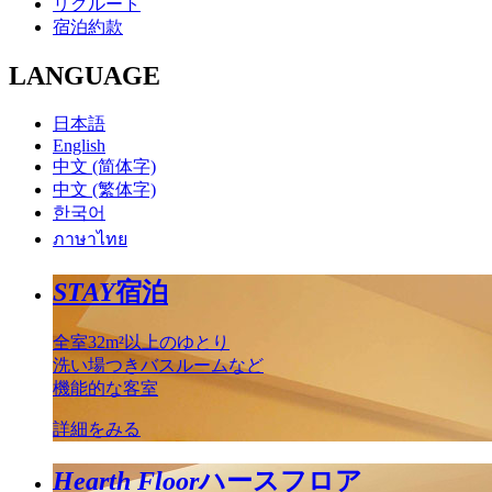
リクルート
宿泊約款
LANGUAGE
日本語
English
中文 (简体字)
中文 (繁体字)
한국어
ภาษาไทย
STAY
宿泊
全室32m²以上のゆとり
洗い場つきバスルームなど
機能的な客室
詳細をみる
Hearth Floor
ハースフロア