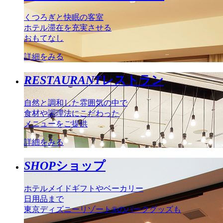
くつろぎと快眠の客室
ホテル滞在を充実させる
おもてなし
詳細をみる
RESTAURANT
レストラン
自然と調和した雰囲気の中で
食材や調理法にこだわった
メニューをご提供
詳細をみる
SHOP
ショップ
ホテルメイドギフトやベーカリー
日用品まで
東京ディズニーリゾート®のパークグッズも