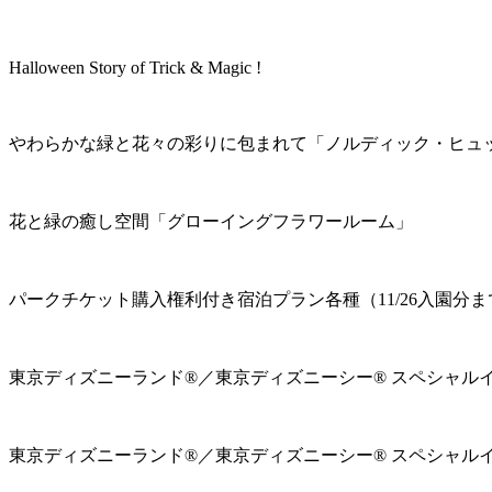
Halloween Story of Trick & Magic !
やわらかな緑と花々の彩りに包まれて「ノルディック・ヒュ
花と緑の癒し空間「グローイングフラワールーム」
パークチケット購入権利付き宿泊プラン各種（11/26入園分ま
東京ディズニーランド®／東京ディズニーシー® スペシャル
東京ディズニーランド®／東京ディズニーシー® スペシャル