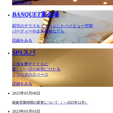
詳細をみる
BANQUET
宴会場
邸宅のテラスをイメージしたベイビュー空間
パーティーや企業研修なども
詳細をみる
SPA
スパ
心身を癒すとともに
楽しい一日の余韻にひたる
くつろぎのスペース
詳細をみる
2025年05月06日
朝食営業時間の変更について （ ～2025年12月）
2023年05月03日