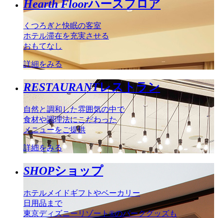
Hearth Floor
ハースフロア
くつろぎと快眠の客室
ホテル滞在を充実させる
おもてなし
詳細をみる
RESTAURANT
レストラン
自然と調和した雰囲気の中で
食材や調理法にこだわった
メニューをご提供
詳細をみる
SHOP
ショップ
ホテルメイドギフトやベーカリー
日用品まで
東京ディズニーリゾート®のパークグッズも