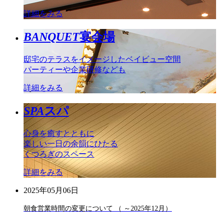
詳細をみる
BANQUET
宴会場
邸宅のテラスをイメージしたベイビュー空間
パーティーや企業研修なども
詳細をみる
SPA
スパ
心身を癒すとともに
楽しい一日の余韻にひたる
くつろぎのスペース
詳細をみる
2025年05月06日
朝食営業時間の変更について （ ～2025年12月）