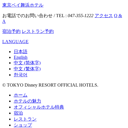
東京ベイ舞浜ホテル
お電話でのお問い合わせ / TEL :
047-355-1222
アクセス
Q &
A
宿泊予約
レストラン予約
LANGUAGE
日本語
English
中文 (简体字)
中文 (繁体字)
한국어
© TOKYO Disney RESORT OFFICIAL HOTELS.
ホーム
ホテルの魅力
オフィシャルホテル特典
宿泊
レストラン
ショップ