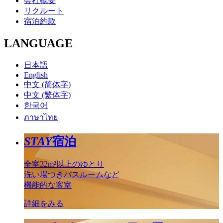
会社概要
リクルート
宿泊約款
LANGUAGE
日本語
English
中文 (简体字)
中文 (繁体字)
한국어
ภาษาไทย
STAY
宿泊
全室32m²以上のゆとり
洗い場つきバスルームなど
機能的な客室
詳細をみる