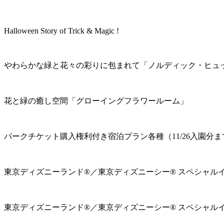
Halloween Story of Trick & Magic !
やわらかな緑と花々の彩りに包まれて「ノルディック・ヒュ
花と緑の癒し空間「グローイングフラワールーム」
パークチケット購入権利付き宿泊プラン各種（11/26入園分ま
東京ディズニーランド®／東京ディズニーシー® スペシャル
東京ディズニーランド®／東京ディズニーシー® スペシャル