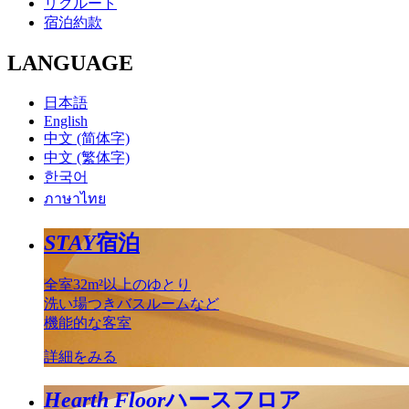
リクルート
宿泊約款
LANGUAGE
日本語
English
中文 (简体字)
中文 (繁体字)
한국어
ภาษาไทย
STAY
宿泊
全室32m²以上のゆとり
洗い場つきバスルームなど
機能的な客室
詳細をみる
Hearth Floor
ハースフロア