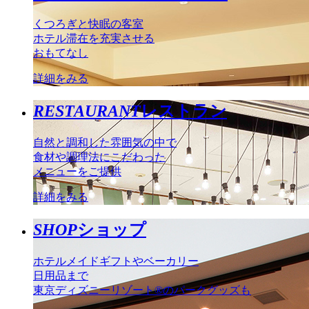
くつろぎと快眠の客室
ホテル滞在を充実させる
おもてなし
詳細をみる
RESTAURANT
レストラン
自然と調和した雰囲気の中で
食材や調理法にこだわった
メニューをご提供
詳細をみる
SHOP
ショップ
ホテルメイドギフトやベーカリー
日用品まで
東京ディズニーリゾート®のパークグッズも