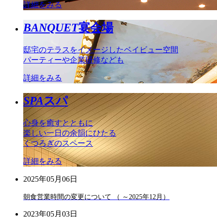
詳細をみる
BANQUET
宴会場
邸宅のテラスをイメージしたベイビュー空間
パーティーや企業研修なども
詳細をみる
SPA
スパ
心身を癒すとともに
楽しい一日の余韻にひたる
くつろぎのスペース
詳細をみる
2025年05月06日
朝食営業時間の変更について （ ～2025年12月）
2023年05月03日