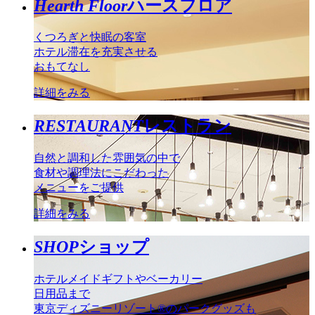
Hearth Floor
ハースフロア
くつろぎと快眠の客室
ホテル滞在を充実させる
おもてなし
詳細をみる
RESTAURANT
レストラン
自然と調和した雰囲気の中で
食材や調理法にこだわった
メニューをご提供
詳細をみる
SHOP
ショップ
ホテルメイドギフトやベーカリー
日用品まで
東京ディズニーリゾート®のパークグッズも