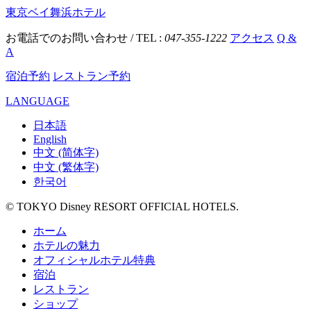
東京ベイ舞浜ホテル
お電話でのお問い合わせ / TEL :
047-355-1222
アクセス
Q &
A
宿泊予約
レストラン予約
LANGUAGE
日本語
English
中文 (简体字)
中文 (繁体字)
한국어
© TOKYO Disney RESORT OFFICIAL HOTELS.
ホーム
ホテルの魅力
オフィシャルホテル特典
宿泊
レストラン
ショップ