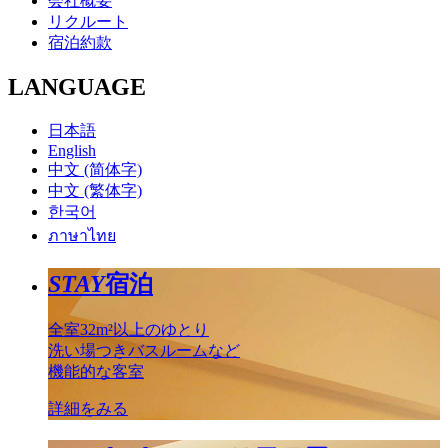
会社概要
リクルート
宿泊約款
LANGUAGE
日本語
English
中文 (简体字)
中文 (繁体字)
한국어
ภาษาไทย
STAY
宿泊
全室32m²以上のゆとり
洗い場つきバスルームなど
機能的な客室
詳細をみる