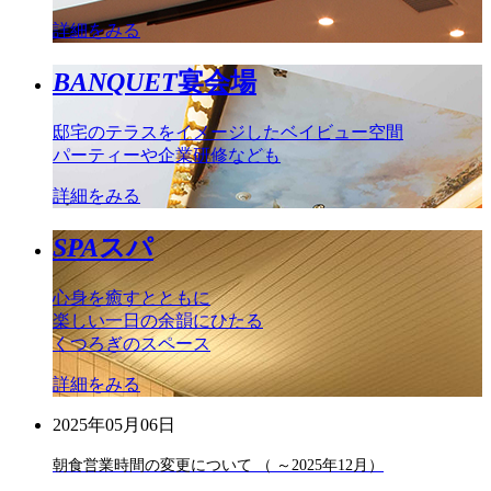
詳細をみる
BANQUET
宴会場
邸宅のテラスをイメージしたベイビュー空間
パーティーや企業研修なども
詳細をみる
SPA
スパ
心身を癒すとともに
楽しい一日の余韻にひたる
くつろぎのスペース
詳細をみる
2025年05月06日
朝食営業時間の変更について （ ～2025年12月）