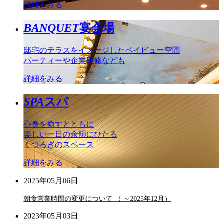
詳細をみる
BANQUET
宴会場
邸宅のテラスをイメージしたベイビュー空間
パーティーや企業研修なども
詳細をみる
SPA
スパ
心身を癒すとともに
楽しい一日の余韻にひたる
くつろぎのスペース
詳細をみる
2025年05月06日
朝食営業時間の変更について （ ～2025年12月）
2023年05月03日