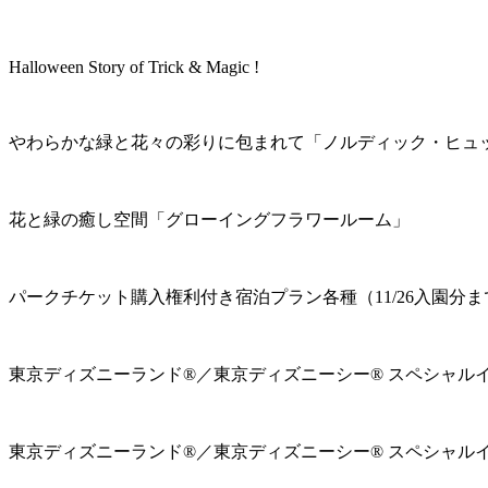
Halloween Story of Trick & Magic !
やわらかな緑と花々の彩りに包まれて「ノルディック・ヒュ
花と緑の癒し空間「グローイングフラワールーム」
パークチケット購入権利付き宿泊プラン各種（11/26入園分ま
東京ディズニーランド®／東京ディズニーシー® スペシャル
東京ディズニーランド®／東京ディズニーシー® スペシャル