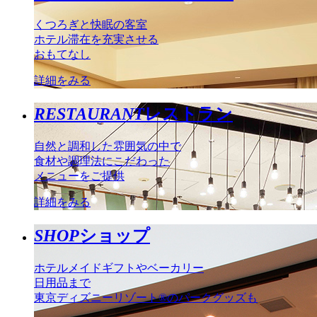
くつろぎと快眠の客室
ホテル滞在を充実させる
おもてなし
詳細をみる
RESTAURANT
レストラン
自然と調和した雰囲気の中で
食材や調理法にこだわった
メニューをご提供
詳細をみる
SHOP
ショップ
ホテルメイドギフトやベーカリー
日用品まで
東京ディズニーリゾート®のパークグッズも