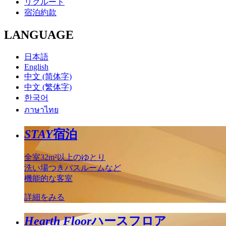
リクルート
宿泊約款
LANGUAGE
日本語
English
中文 (简体字)
中文 (繁体字)
한국어
ภาษาไทย
STAY
宿泊
全室32m²以上のゆとり
洗い場つきバスルームなど
機能的な客室
詳細をみる
Hearth Floor
ハースフロア