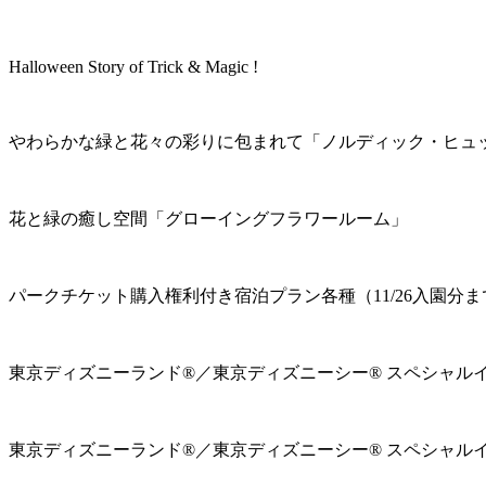
Halloween Story of Trick & Magic !
やわらかな緑と花々の彩りに包まれて「ノルディック・ヒュ
花と緑の癒し空間「グローイングフラワールーム」
パークチケット購入権利付き宿泊プラン各種（11/26入園分ま
東京ディズニーランド®／東京ディズニーシー® スペシャル
東京ディズニーランド®／東京ディズニーシー® スペシャル