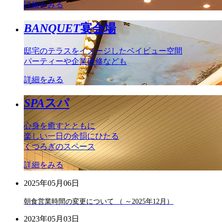
詳細をみる
BANQUET
宴会場
邸宅のテラスをイメージしたベイビュー空間
パーティーや企業研修なども
詳細をみる
SPA
スパ
心身を癒すとともに
楽しい一日の余韻にひたる
くつろぎのスペース
詳細をみる
2025年05月06日
朝食営業時間の変更について （ ～2025年12月）
2023年05月03日