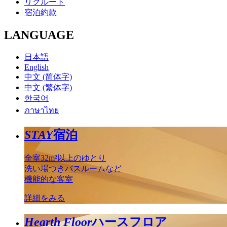
リクルート
宿泊約款
LANGUAGE
日本語
English
中文 (简体字)
中文 (繁体字)
한국어
ภาษาไทย
STAY
宿泊
全室32m²以上のゆとり
洗い場つきバスルームなど
機能的な客室
詳細をみる
Hearth Floor
ハースフロア