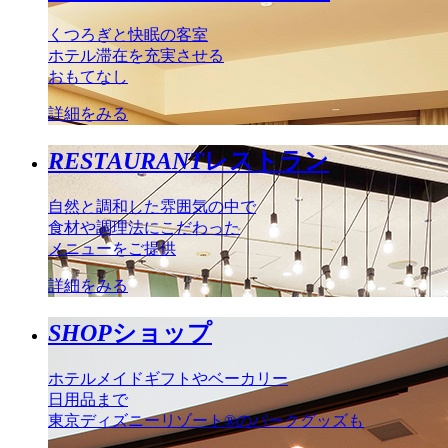
くつろぎと快眠の客室
ホテル滞在を充実させる
おもてなし
詳細をみる
RESTAURANT
レストラン
自然と調和した雰囲気の中で
食材や調理法にこだわった
メニューをご提供
詳細をみる
SHOP
ショップ
ホテルメイドギフトやベーカリー
日用品まで
東京ディズニーリゾート®のパークグッズも