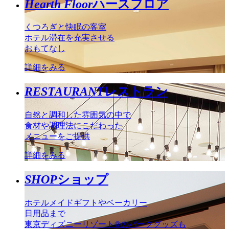
Hearth Floor
ハースフロア
くつろぎと快眠の客室
ホテル滞在を充実させる
おもてなし
詳細をみる
RESTAURANT
レストラン
自然と調和した雰囲気の中で
食材や調理法にこだわった
メニューをご提供
詳細をみる
SHOP
ショップ
ホテルメイドギフトやベーカリー
日用品まで
東京ディズニーリゾート®のパークグッズも