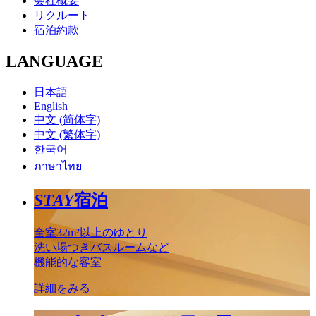
会社概要
リクルート
宿泊約款
LANGUAGE
日本語
English
中文 (简体字)
中文 (繁体字)
한국어
ภาษาไทย
STAY
宿泊
全室32m²以上のゆとり
洗い場つきバスルームなど
機能的な客室
詳細をみる