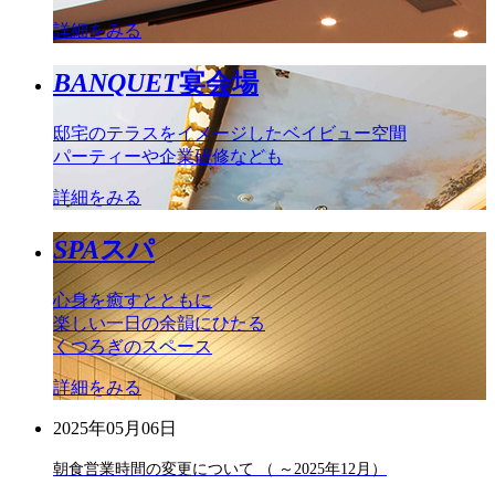
詳細をみる
BANQUET
宴会場
邸宅のテラスをイメージしたベイビュー空間
パーティーや企業研修なども
詳細をみる
SPA
スパ
心身を癒すとともに
楽しい一日の余韻にひたる
くつろぎのスペース
詳細をみる
2025年05月06日
朝食営業時間の変更について （ ～2025年12月）