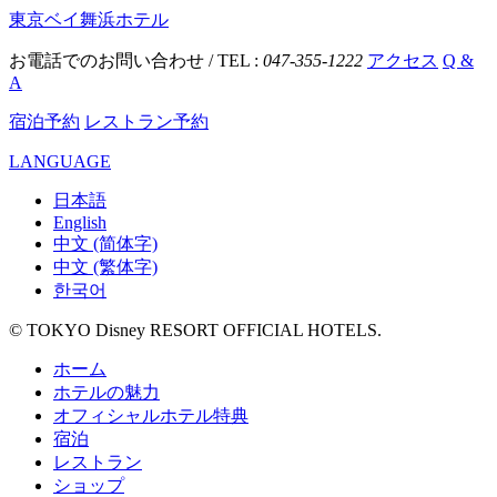
東京ベイ舞浜ホテル
お電話でのお問い合わせ / TEL :
047-355-1222
アクセス
Q &
A
宿泊予約
レストラン予約
LANGUAGE
日本語
English
中文 (简体字)
中文 (繁体字)
한국어
© TOKYO Disney RESORT OFFICIAL HOTELS.
ホーム
ホテルの魅力
オフィシャルホテル特典
宿泊
レストラン
ショップ