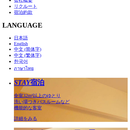
会社概要
リクルート
宿泊約款
LANGUAGE
日本語
English
中文 (简体字)
中文 (繁体字)
한국어
ภาษาไทย
STAY
宿泊
全室32m²以上のゆとり
洗い場つきバスルームなど
機能的な客室
詳細をみる