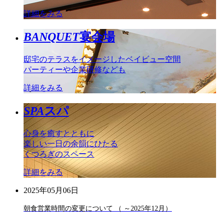
詳細をみる
BANQUET
宴会場
邸宅のテラスをイメージしたベイビュー空間
パーティーや企業研修なども
詳細をみる
SPA
スパ
心身を癒すとともに
楽しい一日の余韻にひたる
くつろぎのスペース
詳細をみる
2025年05月06日
朝食営業時間の変更について （ ～2025年12月）