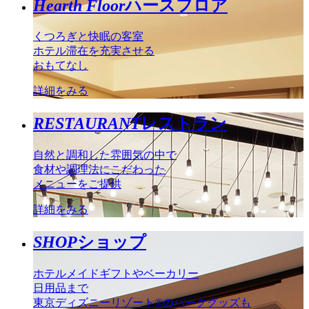
Hearth Floor
ハースフロア
くつろぎと快眠の客室
ホテル滞在を充実させる
おもてなし
詳細をみる
RESTAURANT
レストラン
自然と調和した雰囲気の中で
食材や調理法にこだわった
メニューをご提供
詳細をみる
SHOP
ショップ
ホテルメイドギフトやベーカリー
日用品まで
東京ディズニーリゾート®のパークグッズも