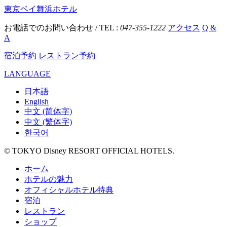
東京ベイ舞浜ホテル
お電話でのお問い合わせ / TEL :
047-355-1222
アクセス
Q &
A
宿泊予約
レストラン予約
LANGUAGE
日本語
English
中文 (简体字)
中文 (繁体字)
한국어
© TOKYO Disney RESORT OFFICIAL HOTELS.
ホーム
ホテルの魅力
オフィシャルホテル特典
宿泊
レストラン
ショップ