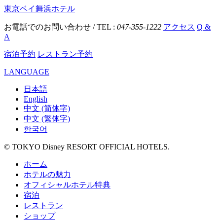
東京ベイ舞浜ホテル
お電話でのお問い合わせ / TEL :
047-355-1222
アクセス
Q &
A
宿泊予約
レストラン予約
LANGUAGE
日本語
English
中文 (简体字)
中文 (繁体字)
한국어
© TOKYO Disney RESORT OFFICIAL HOTELS.
ホーム
ホテルの魅力
オフィシャルホテル特典
宿泊
レストラン
ショップ