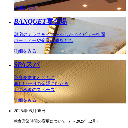
詳細をみる
BANQUET
宴会場
邸宅のテラスをイメージしたベイビュー空間
パーティーや企業研修なども
詳細をみる
SPA
スパ
心身を癒すとともに
楽しい一日の余韻にひたる
くつろぎのスペース
詳細をみる
2025年05月06日
朝食営業時間の変更について （ ～2025年12月）