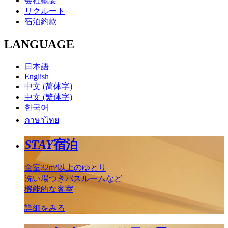
会社概要
リクルート
宿泊約款
LANGUAGE
日本語
English
中文 (简体字)
中文 (繁体字)
한국어
ภาษาไทย
STAY
宿泊
全室32m²以上のゆとり
洗い場つきバスルームなど
機能的な客室
詳細をみる