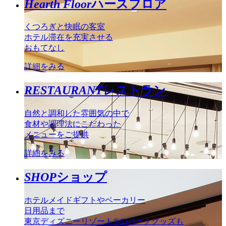
Hearth Floor
ハースフロア
くつろぎと快眠の客室
ホテル滞在を充実させる
おもてなし
詳細をみる
RESTAURANT
レストラン
自然と調和した雰囲気の中で
食材や調理法にこだわった
メニューをご提供
詳細をみる
SHOP
ショップ
ホテルメイドギフトやベーカリー
日用品まで
東京ディズニーリゾート®のパークグッズも