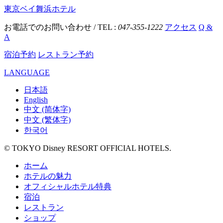
東京ベイ舞浜ホテル
お電話でのお問い合わせ / TEL :
047-355-1222
アクセス
Q &
A
宿泊予約
レストラン予約
LANGUAGE
日本語
English
中文 (简体字)
中文 (繁体字)
한국어
© TOKYO Disney RESORT OFFICIAL HOTELS.
ホーム
ホテルの魅力
オフィシャルホテル特典
宿泊
レストラン
ショップ