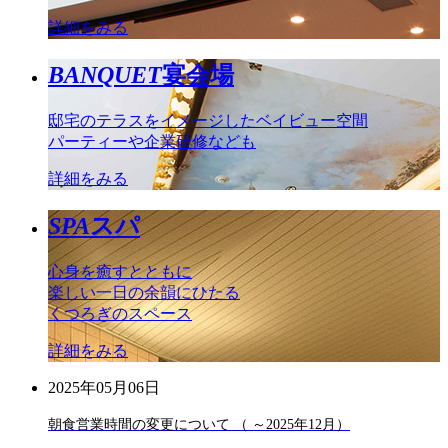
詳細をみる
BANQUET
宴会場
邸宅のテラスをイメージしたベイビュー空間
パーティーや企業研修なども
詳細をみる
SPA
スパ
心身を癒すとともに
楽しい一日の余韻にひたる
くつろぎのスペース
詳細をみる
2025年05月06日
朝食営業時間の変更について （ ～2025年12月）