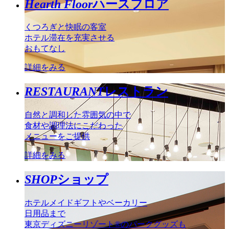
Hearth Floor
ハースフロア
くつろぎと快眠の客室
ホテル滞在を充実させる
おもてなし
詳細をみる
RESTAURANT
レストラン
自然と調和した雰囲気の中で
食材や調理法にこだわった
メニューをご提供
詳細をみる
SHOP
ショップ
ホテルメイドギフトやベーカリー
日用品まで
東京ディズニーリゾート®のパークグッズも