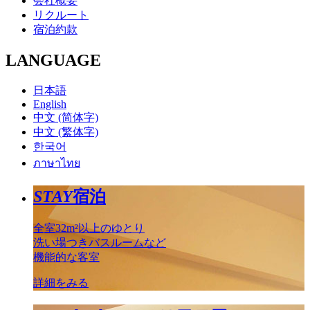
会社概要
リクルート
宿泊約款
LANGUAGE
日本語
English
中文 (简体字)
中文 (繁体字)
한국어
ภาษาไทย
STAY
宿泊
全室32m²以上のゆとり
洗い場つきバスルームなど
機能的な客室
詳細をみる