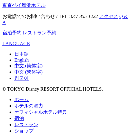
東京ベイ舞浜ホテル
お電話でのお問い合わせ / TEL :
047-355-1222
アクセス
Q &
A
宿泊予約
レストラン予約
LANGUAGE
日本語
English
中文 (简体字)
中文 (繁体字)
한국어
© TOKYO Disney RESORT OFFICIAL HOTELS.
ホーム
ホテルの魅力
オフィシャルホテル特典
宿泊
レストラン
ショップ