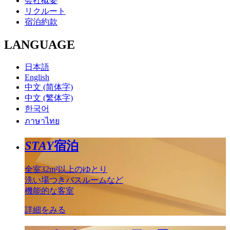
会社概要
リクルート
宿泊約款
LANGUAGE
日本語
English
中文 (简体字)
中文 (繁体字)
한국어
ภาษาไทย
STAY
宿泊
全室32m²以上のゆとり
洗い場つきバスルームなど
機能的な客室
詳細をみる