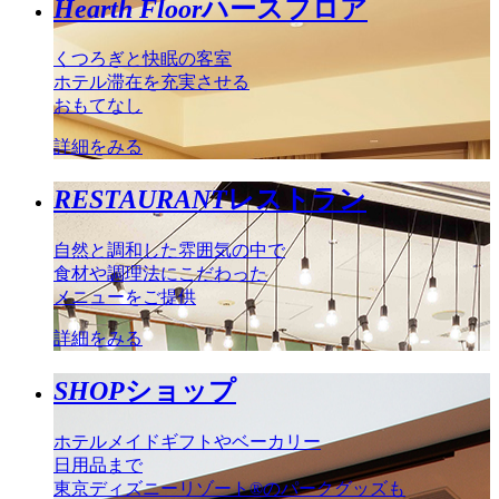
Hearth Floor
ハースフロア
くつろぎと快眠の客室
ホテル滞在を充実させる
おもてなし
詳細をみる
RESTAURANT
レストラン
自然と調和した雰囲気の中で
食材や調理法にこだわった
メニューをご提供
詳細をみる
SHOP
ショップ
ホテルメイドギフトやベーカリー
日用品まで
東京ディズニーリゾート®のパークグッズも