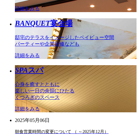
詳細をみる
BANQUET
宴会場
邸宅のテラスをイメージしたベイビュー空間
パーティーや企業研修なども
詳細をみる
SPA
スパ
心身を癒すとともに
楽しい一日の余韻にひたる
くつろぎのスペース
詳細をみる
2025年05月06日
朝食営業時間の変更について （ ～2025年12月）