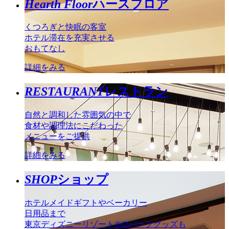
Hearth Floor
ハースフロア
くつろぎと快眠の客室
ホテル滞在を充実させる
おもてなし
詳細をみる
RESTAURANT
レストラン
自然と調和した雰囲気の中で
食材や調理法にこだわった
メニューをご提供
詳細をみる
SHOP
ショップ
ホテルメイドギフトやベーカリー
日用品まで
東京ディズニーリゾート®のパークグッズも