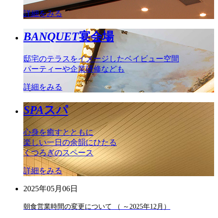
詳細をみる
BANQUET
宴会場
邸宅のテラスをイメージしたベイビュー空間
パーティーや企業研修なども
詳細をみる
SPA
スパ
心身を癒すとともに
楽しい一日の余韻にひたる
くつろぎのスペース
詳細をみる
2025年05月06日
朝食営業時間の変更について （ ～2025年12月）