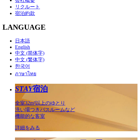
会社概要
リクルート
宿泊約款
LANGUAGE
日本語
English
中文 (简体字)
中文 (繁体字)
한국어
ภาษาไทย
STAY
宿泊
全室32m²以上のゆとり
洗い場つきバスルームなど
機能的な客室
詳細をみる