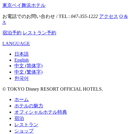
東京ベイ舞浜ホテル
お電話でのお問い合わせ / TEL :
047-355-1222
アクセス
Q &
A
宿泊予約
レストラン予約
LANGUAGE
日本語
English
中文 (简体字)
中文 (繁体字)
한국어
© TOKYO Disney RESORT OFFICIAL HOTELS.
ホーム
ホテルの魅力
オフィシャルホテル特典
宿泊
レストラン
ショップ