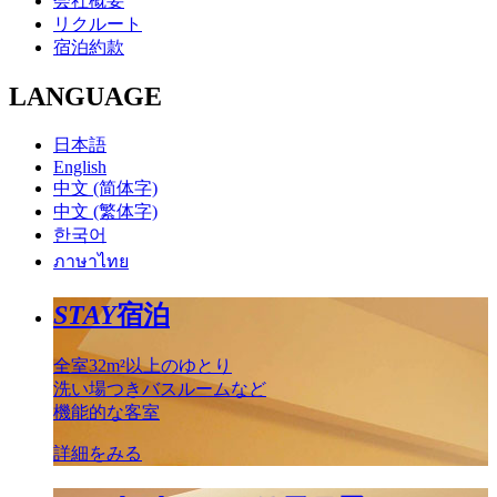
会社概要
リクルート
宿泊約款
LANGUAGE
日本語
English
中文 (简体字)
中文 (繁体字)
한국어
ภาษาไทย
STAY
宿泊
全室32m²以上のゆとり
洗い場つきバスルームなど
機能的な客室
詳細をみる