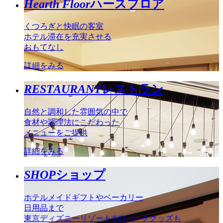
Hearth Floor
ハースフロア
くつろぎと快眠の客室
ホテル滞在を充実させる
おもてなし
詳細をみる
RESTAURANT
レストラン
自然と調和した雰囲気の中で
食材や調理法にこだわった
メニューをご提供
詳細をみる
SHOP
ショップ
ホテルメイドギフトやベーカリー
日用品まで
東京ディズニーリゾート®のパークグッズも