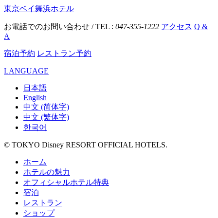
東京ベイ舞浜ホテル
お電話でのお問い合わせ / TEL :
047-355-1222
アクセス
Q &
A
宿泊予約
レストラン予約
LANGUAGE
日本語
English
中文 (简体字)
中文 (繁体字)
한국어
© TOKYO Disney RESORT OFFICIAL HOTELS.
ホーム
ホテルの魅力
オフィシャルホテル特典
宿泊
レストラン
ショップ