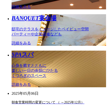
詳細をみる
BANQUET
宴会場
邸宅のテラスをイメージしたベイビュー空間
パーティーや企業研修なども
詳細をみる
SPA
スパ
心身を癒すとともに
楽しい一日の余韻にひたる
くつろぎのスペース
詳細をみる
2025年05月06日
朝食営業時間の変更について （ ～2025年12月）