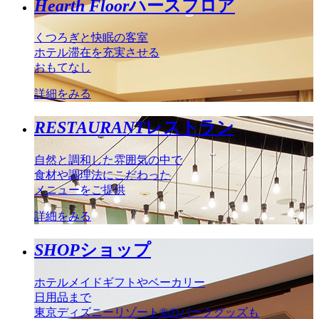
Hearth Floor
ハースフロア
くつろぎと快眠の客室
ホテル滞在を充実させる
おもてなし
詳細をみる
RESTAURANT
レストラン
自然と調和した雰囲気の中で
食材や調理法にこだわった
メニューをご提供
詳細をみる
SHOP
ショップ
ホテルメイドギフトやベーカリー
日用品まで
東京ディズニーリゾート®のパークグッズも