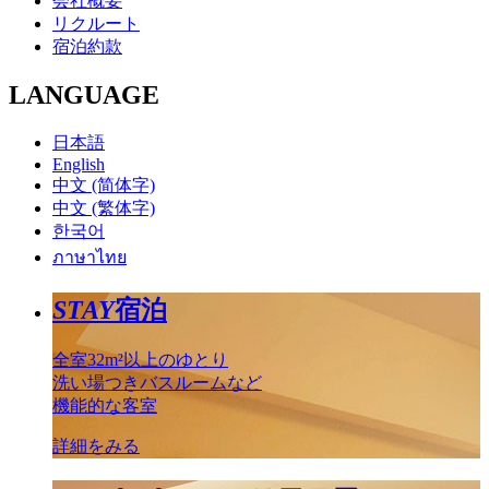
会社概要
リクルート
宿泊約款
LANGUAGE
日本語
English
中文 (简体字)
中文 (繁体字)
한국어
ภาษาไทย
STAY
宿泊
全室32m²以上のゆとり
洗い場つきバスルームなど
機能的な客室
詳細をみる