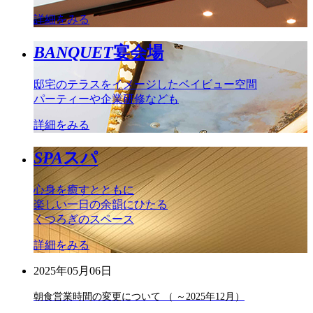
詳細をみる
BANQUET
宴会場
邸宅のテラスをイメージしたベイビュー空間
パーティーや企業研修なども
詳細をみる
SPA
スパ
心身を癒すとともに
楽しい一日の余韻にひたる
くつろぎのスペース
詳細をみる
2025年05月06日
朝食営業時間の変更について （ ～2025年12月）