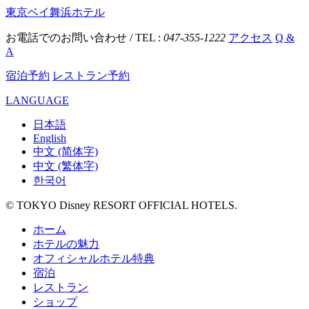
東京ベイ舞浜ホテル
お電話でのお問い合わせ / TEL :
047-355-1222
アクセス
Q &
A
宿泊予約
レストラン予約
LANGUAGE
日本語
English
中文 (简体字)
中文 (繁体字)
한국어
© TOKYO Disney RESORT OFFICIAL HOTELS.
ホーム
ホテルの魅力
オフィシャルホテル特典
宿泊
レストラン
ショップ