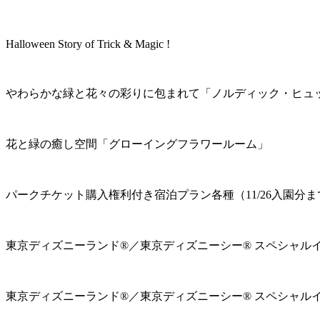
Halloween Story of Trick & Magic !
やわらかな緑と花々の彩りに包まれて「ノルディック・ヒュ
花と緑の癒し空間「グローイングフラワールーム」
パークチケット購入権利付き宿泊プラン各種（11/26入園分ま
東京ディズニーランド®／東京ディズニーシー® スペシャル
東京ディズニーランド®／東京ディズニーシー® スペシャル