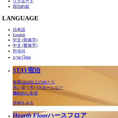
リクルート
宿泊約款
LANGUAGE
日本語
English
中文 (简体字)
中文 (繁体字)
한국어
ภาษาไทย
STAY
宿泊
全室32m²以上のゆとり
洗い場つきバスルームなど
機能的な客室
詳細をみる
Hearth Floor
ハースフロア