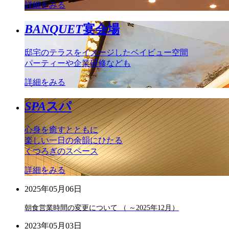
詳細をみる
BANQUET
宴会場
邸宅のテラスをイメージしたベイビュー空間
パーティーや企業研修なども
詳細をみる
SPA
スパ
心身を癒すとともに
楽しい一日の余韻にひたる
くつろぎのスペース
詳細をみる
2025年05月06日
朝食営業時間の変更について （ ～2025年12月）
2023年05月03日