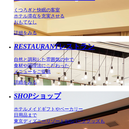
くつろぎと快眠の客室
ホテル滞在を充実させる
おもてなし
詳細をみる
RESTAURANT
レストラン
自然と調和した雰囲気の中で
食材や調理法にこだわった
メニューをご提供
詳細をみる
SHOP
ショップ
ホテルメイドギフトやベーカリー
日用品まで
東京ディズニーリゾート®のパークグッズも