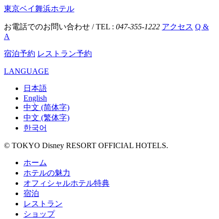
東京ベイ舞浜ホテル
お電話でのお問い合わせ / TEL :
047-355-1222
アクセス
Q &
A
宿泊予約
レストラン予約
LANGUAGE
日本語
English
中文 (简体字)
中文 (繁体字)
한국어
© TOKYO Disney RESORT OFFICIAL HOTELS.
ホーム
ホテルの魅力
オフィシャルホテル特典
宿泊
レストラン
ショップ