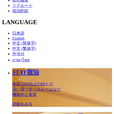
会社概要
リクルート
宿泊約款
LANGUAGE
日本語
English
中文 (简体字)
中文 (繁体字)
한국어
ภาษาไทย
STAY
宿泊
全室32m²以上のゆとり
洗い場つきバスルームなど
機能的な客室
詳細をみる