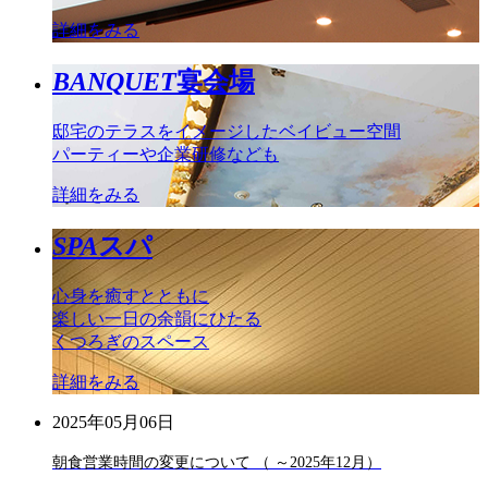
詳細をみる
BANQUET
宴会場
邸宅のテラスをイメージしたベイビュー空間
パーティーや企業研修なども
詳細をみる
SPA
スパ
心身を癒すとともに
楽しい一日の余韻にひたる
くつろぎのスペース
詳細をみる
2025年05月06日
朝食営業時間の変更について （ ～2025年12月）