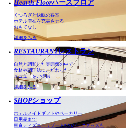
Hearth Floor
ハースフロア
くつろぎと快眠の客室
ホテル滞在を充実させる
おもてなし
詳細をみる
RESTAURANT
レストラン
自然と調和した雰囲気の中で
食材や調理法にこだわった
メニューをご提供
詳細をみる
SHOP
ショップ
ホテルメイドギフトやベーカリー
日用品まで
東京ディズニーリゾート®のパークグッズも