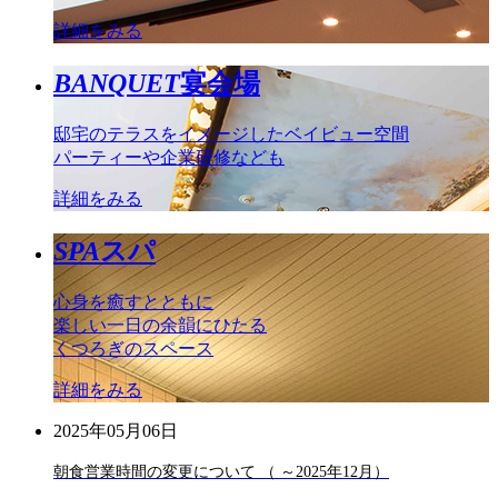
詳細をみる
BANQUET
宴会場
邸宅のテラスをイメージしたベイビュー空間
パーティーや企業研修なども
詳細をみる
SPA
スパ
心身を癒すとともに
楽しい一日の余韻にひたる
くつろぎのスペース
詳細をみる
2025年05月06日
朝食営業時間の変更について （ ～2025年12月）