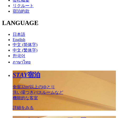
会社概要
リクルート
宿泊約款
LANGUAGE
日本語
English
中文 (简体字)
中文 (繁体字)
한국어
ภาษาไทย
STAY
宿泊
全室32m²以上のゆとり
洗い場つきバスルームなど
機能的な客室
詳細をみる