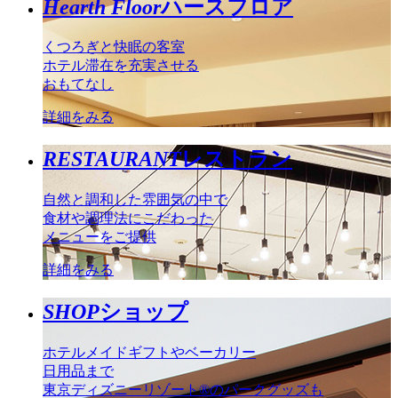
Hearth Floor
ハースフロア
くつろぎと快眠の客室
ホテル滞在を充実させる
おもてなし
詳細をみる
RESTAURANT
レストラン
自然と調和した雰囲気の中で
食材や調理法にこだわった
メニューをご提供
詳細をみる
SHOP
ショップ
ホテルメイドギフトやベーカリー
日用品まで
東京ディズニーリゾート®のパークグッズも