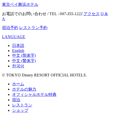
東京ベイ舞浜ホテル
お電話でのお問い合わせ / TEL :
047-355-1222
アクセス
Q &
A
宿泊予約
レストラン予約
LANGUAGE
日本語
English
中文 (简体字)
中文 (繁体字)
한국어
© TOKYO Disney RESORT OFFICIAL HOTELS.
ホーム
ホテルの魅力
オフィシャルホテル特典
宿泊
レストラン
ショップ