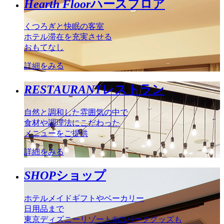
Hearth Floor
ハースフロア
くつろぎと快眠の客室
ホテル滞在を充実させる
おもてなし
詳細をみる
RESTAURANT
レストラン
自然と調和した雰囲気の中で
食材や調理法にこだわった
メニューをご提供
詳細をみる
SHOP
ショップ
ホテルメイドギフトやベーカリー
日用品まで
東京ディズニーリゾート®のパークグッズも