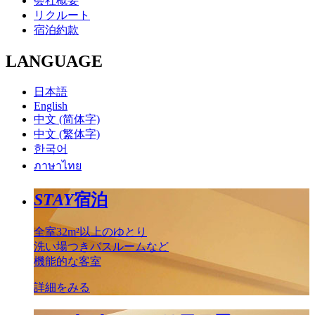
会社概要
リクルート
宿泊約款
LANGUAGE
日本語
English
中文 (简体字)
中文 (繁体字)
한국어
ภาษาไทย
STAY
宿泊
全室32m²以上のゆとり
洗い場つきバスルームなど
機能的な客室
詳細をみる