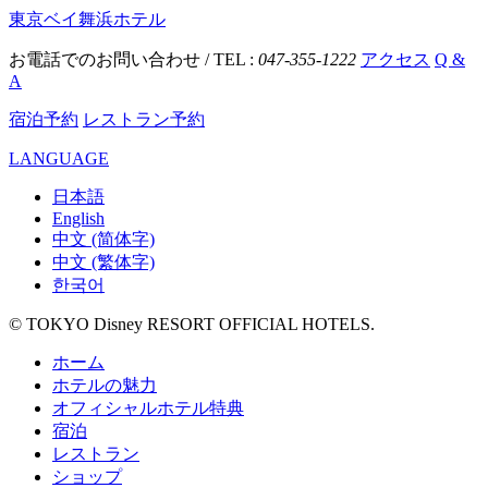
東京ベイ舞浜ホテル
お電話でのお問い合わせ / TEL :
047-355-1222
アクセス
Q &
A
宿泊予約
レストラン予約
LANGUAGE
日本語
English
中文 (简体字)
中文 (繁体字)
한국어
© TOKYO Disney RESORT OFFICIAL HOTELS.
ホーム
ホテルの魅力
オフィシャルホテル特典
宿泊
レストラン
ショップ