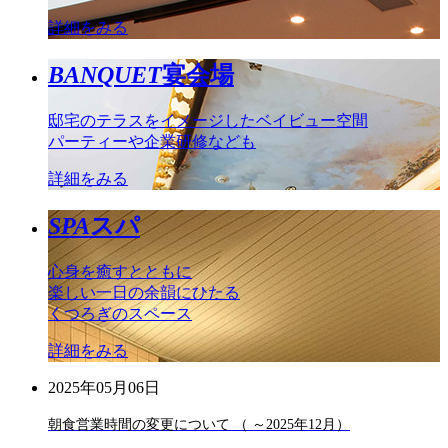
詳細をみる
BANQUET
宴会場
邸宅のテラスをイメージしたベイビュー空間
パーティーや企業研修なども
詳細をみる
SPA
スパ
心身を癒すとともに
楽しい一日の余韻にひたる
くつろぎのスペース
詳細をみる
2025年05月06日
朝食営業時間の変更について （ ～2025年12月）