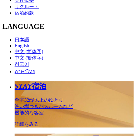
会社概要
リクルート
宿泊約款
LANGUAGE
日本語
English
中文 (简体字)
中文 (繁体字)
한국어
ภาษาไทย
STAY
宿泊
全室32m²以上のゆとり
洗い場つきバスルームなど
機能的な客室
詳細をみる