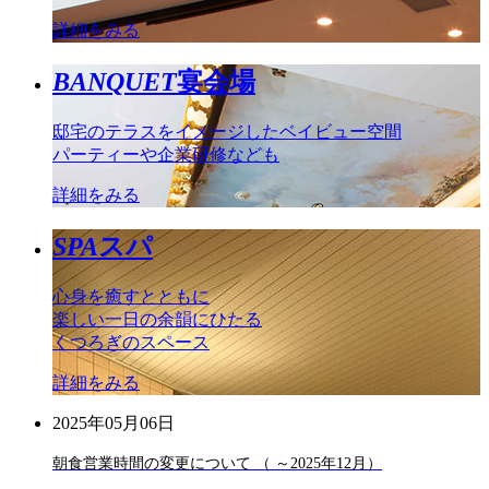
詳細をみる
BANQUET
宴会場
邸宅のテラスをイメージしたベイビュー空間
パーティーや企業研修なども
詳細をみる
SPA
スパ
心身を癒すとともに
楽しい一日の余韻にひたる
くつろぎのスペース
詳細をみる
2025年05月06日
朝食営業時間の変更について （ ～2025年12月）