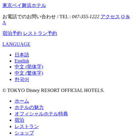
東京ベイ舞浜ホテル
お電話でのお問い合わせ / TEL :
047-355-1222
アクセス
Q &
A
宿泊予約
レストラン予約
LANGUAGE
日本語
English
中文 (简体字)
中文 (繁体字)
한국어
© TOKYO Disney RESORT OFFICIAL HOTELS.
ホーム
ホテルの魅力
オフィシャルホテル特典
宿泊
レストラン
ショップ