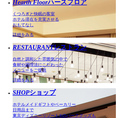
Hearth Floor
ハースフロア
くつろぎと快眠の客室
ホテル滞在を充実させる
おもてなし
詳細をみる
RESTAURANT
レストラン
自然と調和した雰囲気の中で
食材や調理法にこだわった
メニューをご提供
詳細をみる
SHOP
ショップ
ホテルメイドギフトやベーカリー
日用品まで
東京ディズニーリゾート®のパークグッズも