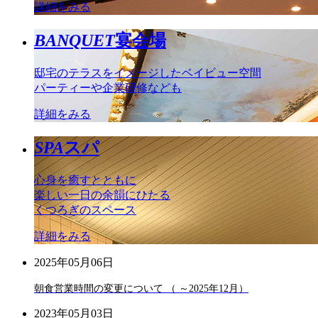
詳細をみる
BANQUET
宴会場
邸宅のテラスをイメージしたベイビュー空間
パーティーや企業研修なども
詳細をみる
SPA
スパ
心身を癒すとともに
楽しい一日の余韻にひたる
くつろぎのスペース
詳細をみる
2025年05月06日
朝食営業時間の変更について （ ～2025年12月）
2023年05月03日