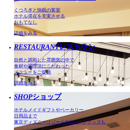
くつろぎと快眠の客室
ホテル滞在を充実させる
おもてなし
詳細をみる
RESTAURANT
レストラン
自然と調和した雰囲気の中で
食材や調理法にこだわった
メニューをご提供
詳細をみる
SHOP
ショップ
ホテルメイドギフトやベーカリー
日用品まで
東京ディズニーリゾート®のパークグッズも