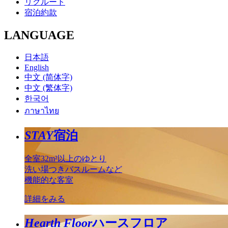
リクルート
宿泊約款
LANGUAGE
日本語
English
中文 (简体字)
中文 (繁体字)
한국어
ภาษาไทย
STAY
宿泊
全室32m²以上のゆとり
洗い場つきバスルームなど
機能的な客室
詳細をみる
Hearth Floor
ハースフロア