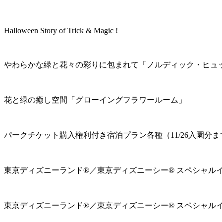
Halloween Story of Trick & Magic !
やわらかな緑と花々の彩りに包まれて「ノルディック・ヒュ
花と緑の癒し空間「グローイングフラワールーム」
パークチケット購入権利付き宿泊プラン各種（11/26入園分ま
東京ディズニーランド®／東京ディズニーシー® スペシャル
東京ディズニーランド®／東京ディズニーシー® スペシャル