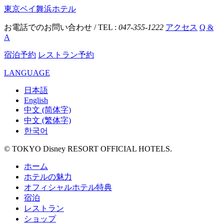
東京ベイ舞浜ホテル
お電話でのお問い合わせ / TEL :
047-355-1222
アクセス
Q &
A
宿泊予約
レストラン予約
LANGUAGE
日本語
English
中文 (简体字)
中文 (繁体字)
한국어
© TOKYO Disney RESORT OFFICIAL HOTELS.
ホーム
ホテルの魅力
オフィシャルホテル特典
宿泊
レストラン
ショップ