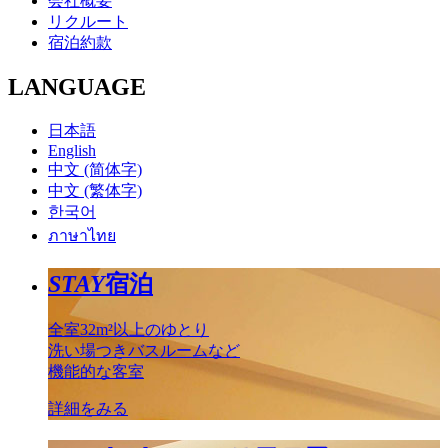
会社概要
リクルート
宿泊約款
LANGUAGE
日本語
English
中文 (简体字)
中文 (繁体字)
한국어
ภาษาไทย
STAY
宿泊
全室32m²以上のゆとり
洗い場つきバスルームなど
機能的な客室
詳細をみる