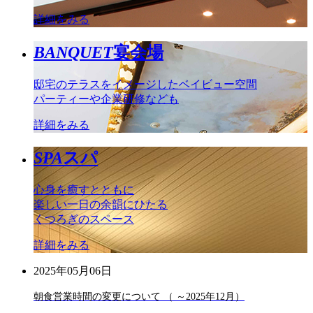
詳細をみる
BANQUET
宴会場
邸宅のテラスをイメージしたベイビュー空間
パーティーや企業研修なども
詳細をみる
SPA
スパ
心身を癒すとともに
楽しい一日の余韻にひたる
くつろぎのスペース
詳細をみる
2025年05月06日
朝食営業時間の変更について （ ～2025年12月）