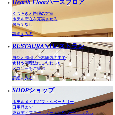
Hearth Floor
ハースフロア
くつろぎと快眠の客室
ホテル滞在を充実させる
おもてなし
詳細をみる
RESTAURANT
レストラン
自然と調和した雰囲気の中で
食材や調理法にこだわった
メニューをご提供
詳細をみる
SHOP
ショップ
ホテルメイドギフトやベーカリー
日用品まで
東京ディズニーリゾート®のパークグッズも