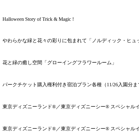
Halloween Story of Trick & Magic !
やわらかな緑と花々の彩りに包まれて「ノルディック・ヒュ
花と緑の癒し空間「グローイングフラワールーム」
パークチケット購入権利付き宿泊プラン各種（11/26入園分ま
東京ディズニーランド®／東京ディズニーシー® スペシャル
東京ディズニーランド®／東京ディズニーシー® スペシャル