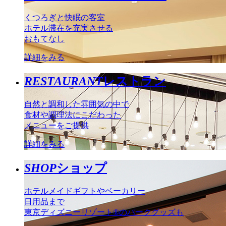
くつろぎと快眠の客室
ホテル滞在を充実させる
おもてなし
詳細をみる
RESTAURANT
レストラン
自然と調和した雰囲気の中で
食材や調理法にこだわった
メニューをご提供
詳細をみる
SHOP
ショップ
ホテルメイドギフトやベーカリー
日用品まで
東京ディズニーリゾート®のパークグッズも