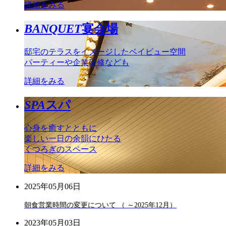
詳細をみる
BANQUET
宴会場
邸宅のテラスをイメージしたベイビュー空間
パーティーや企業研修なども
詳細をみる
SPA
スパ
心身を癒すとともに
楽しい一日の余韻にひたる
くつろぎのスペース
詳細をみる
2025年05月06日
朝食営業時間の変更について （ ～2025年12月）
2023年05月03日