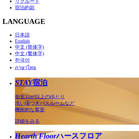
リクルート
宿泊約款
LANGUAGE
日本語
English
中文 (简体字)
中文 (繁体字)
한국어
ภาษาไทย
STAY
宿泊
全室32m²以上のゆとり
洗い場つきバスルームなど
機能的な客室
詳細をみる
Hearth Floor
ハースフロア