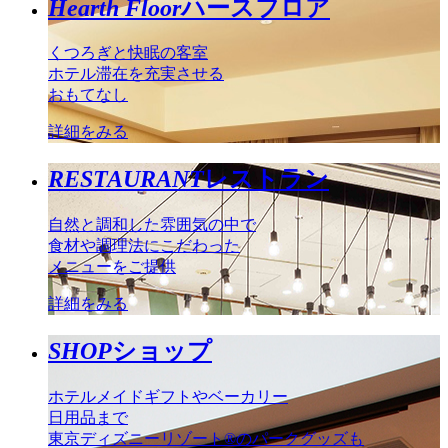
Hearth Floor
ハースフロア
くつろぎと快眠の客室
ホテル滞在を充実させる
おもてなし
詳細をみる
RESTAURANT
レストラン
自然と調和した雰囲気の中で
食材や調理法にこだわった
メニューをご提供
詳細をみる
SHOP
ショップ
ホテルメイドギフトやベーカリー
日用品まで
東京ディズニーリゾート®のパークグッズも