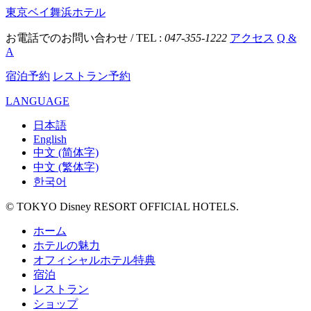
東京ベイ舞浜ホテル
お電話でのお問い合わせ / TEL :
047-355-1222
アクセス
Q &
A
宿泊予約
レストラン予約
LANGUAGE
日本語
English
中文 (简体字)
中文 (繁体字)
한국어
© TOKYO Disney RESORT OFFICIAL HOTELS.
ホーム
ホテルの魅力
オフィシャルホテル特典
宿泊
レストラン
ショップ