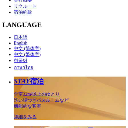
会社概要
リクルート
宿泊約款
LANGUAGE
日本語
English
中文 (简体字)
中文 (繁体字)
한국어
ภาษาไทย
STAY
宿泊
全室32m²以上のゆとり
洗い場つきバスルームなど
機能的な客室
詳細をみる