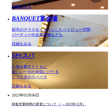
詳細をみる
BANQUET
宴会場
邸宅のテラスをイメージしたベイビュー空間
パーティーや企業研修なども
詳細をみる
SPA
スパ
心身を癒すとともに
楽しい一日の余韻にひたる
くつろぎのスペース
詳細をみる
2025年05月06日
朝食営業時間の変更について （ ～2025年12月）