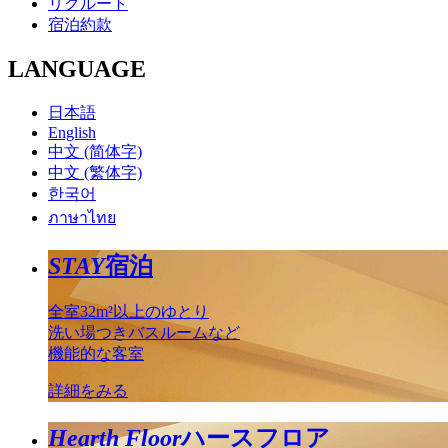
リクルート
宿泊約款
LANGUAGE
日本語
English
中文 (简体字)
中文 (繁体字)
한국어
ภาษาไทย
STAY
宿泊
全室32m²以上のゆとり
洗い場つきバスルームなど
機能的な客室
詳細をみる
Hearth Floor
ハースフロア