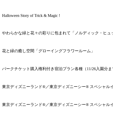
Halloween Story of Trick & Magic !
やわらかな緑と花々の彩りに包まれて「ノルディック・ヒュ
花と緑の癒し空間「グローイングフラワールーム」
パークチケット購入権利付き宿泊プラン各種（11/26入園分ま
東京ディズニーランド®／東京ディズニーシー® スペシャル
東京ディズニーランド®／東京ディズニーシー® スペシャル