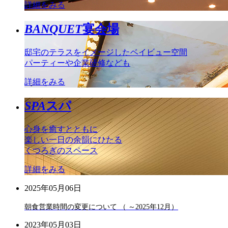
詳細をみる
BANQUET
宴会場
邸宅のテラスをイメージしたベイビュー空間
パーティーや企業研修なども
詳細をみる
SPA
スパ
心身を癒すとともに
楽しい一日の余韻にひたる
くつろぎのスペース
詳細をみる
2025年05月06日
朝食営業時間の変更について （ ～2025年12月）
2023年05月03日