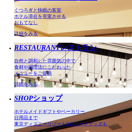
くつろぎと快眠の客室
ホテル滞在を充実させる
おもてなし
詳細をみる
RESTAURANT
レストラン
自然と調和した雰囲気の中で
食材や調理法にこだわった
メニューをご提供
詳細をみる
SHOP
ショップ
ホテルメイドギフトやベーカリー
日用品まで
東京ディズニーリゾート®のパークグッズも