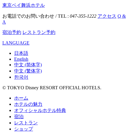
東京ベイ舞浜ホテル
お電話でのお問い合わせ / TEL :
047-355-1222
アクセス
Q &
A
宿泊予約
レストラン予約
LANGUAGE
日本語
English
中文 (简体字)
中文 (繁体字)
한국어
© TOKYO Disney RESORT OFFICIAL HOTELS.
ホーム
ホテルの魅力
オフィシャルホテル特典
宿泊
レストラン
ショップ