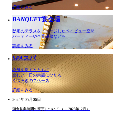
詳細をみる
BANQUET
宴会場
邸宅のテラスをイメージしたベイビュー空間
パーティーや企業研修なども
詳細をみる
SPA
スパ
心身を癒すとともに
楽しい一日の余韻にひたる
くつろぎのスペース
詳細をみる
2025年05月06日
朝食営業時間の変更について （ ～2025年12月）