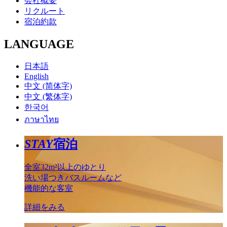
会社概要
リクルート
宿泊約款
LANGUAGE
日本語
English
中文 (简体字)
中文 (繁体字)
한국어
ภาษาไทย
STAY
宿泊
全室32m²以上のゆとり
洗い場つきバスルームなど
機能的な客室
詳細をみる