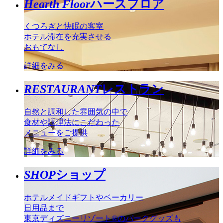
Hearth Floor
ハースフロア
くつろぎと快眠の客室
ホテル滞在を充実させる
おもてなし
詳細をみる
RESTAURANT
レストラン
自然と調和した雰囲気の中で
食材や調理法にこだわった
メニューをご提供
詳細をみる
SHOP
ショップ
ホテルメイドギフトやベーカリー
日用品まで
東京ディズニーリゾート®のパークグッズも