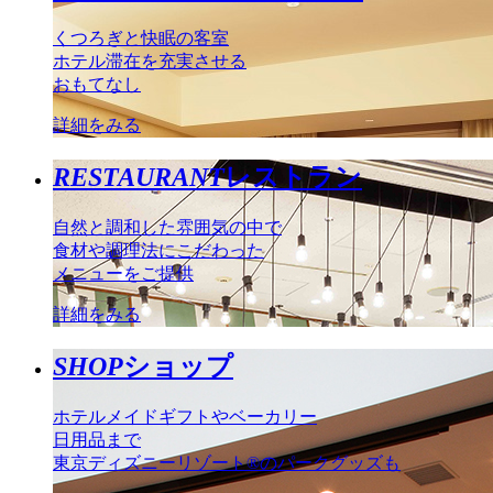
くつろぎと快眠の客室
ホテル滞在を充実させる
おもてなし
詳細をみる
RESTAURANT
レストラン
自然と調和した雰囲気の中で
食材や調理法にこだわった
メニューをご提供
詳細をみる
SHOP
ショップ
ホテルメイドギフトやベーカリー
日用品まで
東京ディズニーリゾート®のパークグッズも