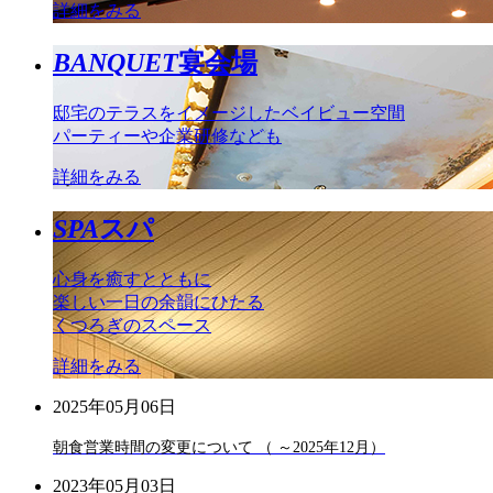
詳細をみる
BANQUET
宴会場
邸宅のテラスをイメージしたベイビュー空間
パーティーや企業研修なども
詳細をみる
SPA
スパ
心身を癒すとともに
楽しい一日の余韻にひたる
くつろぎのスペース
詳細をみる
2025年05月06日
朝食営業時間の変更について （ ～2025年12月）
2023年05月03日