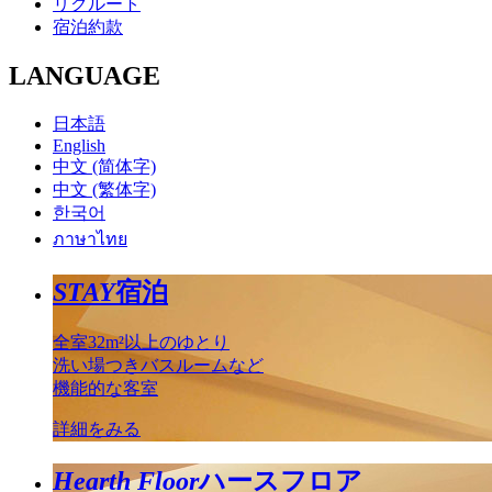
リクルート
宿泊約款
LANGUAGE
日本語
English
中文 (简体字)
中文 (繁体字)
한국어
ภาษาไทย
STAY
宿泊
全室32m²以上のゆとり
洗い場つきバスルームなど
機能的な客室
詳細をみる
Hearth Floor
ハースフロア