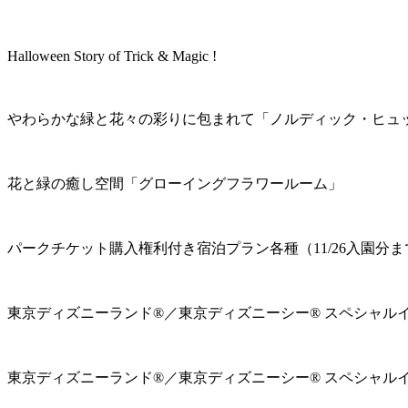
Halloween Story of Trick & Magic !
やわらかな緑と花々の彩りに包まれて「ノルディック・ヒュ
花と緑の癒し空間「グローイングフラワールーム」
パークチケット購入権利付き宿泊プラン各種（11/26入園分ま
東京ディズニーランド®／東京ディズニーシー® スペシャル
東京ディズニーランド®／東京ディズニーシー® スペシャル