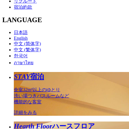
リクルート
宿泊約款
LANGUAGE
日本語
English
中文 (简体字)
中文 (繁体字)
한국어
ภาษาไทย
STAY
宿泊
全室32m²以上のゆとり
洗い場つきバスルームなど
機能的な客室
詳細をみる
Hearth Floor
ハースフロア