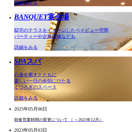
詳細をみる
BANQUET
宴会場
邸宅のテラスをイメージしたベイビュー空間
パーティーや企業研修なども
詳細をみる
SPA
スパ
心身を癒すとともに
楽しい一日の余韻にひたる
くつろぎのスペース
詳細をみる
2025年05月06日
朝食営業時間の変更について （ ～2025年12月）
2023年05月03日