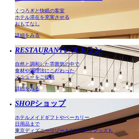
くつろぎと快眠の客室
ホテル滞在を充実させる
おもてなし
詳細をみる
RESTAURANT
レストラン
自然と調和した雰囲気の中で
食材や調理法にこだわった
メニューをご提供
詳細をみる
SHOP
ショップ
ホテルメイドギフトやベーカリー
日用品まで
東京ディズニーリゾート®のパークグッズも