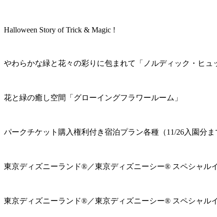
Halloween Story of Trick & Magic !
やわらかな緑と花々の彩りに包まれて「ノルディック・ヒュ
花と緑の癒し空間「グローイングフラワールーム」
パークチケット購入権利付き宿泊プラン各種（11/26入園分ま
東京ディズニーランド®／東京ディズニーシー® スペシャル
東京ディズニーランド®／東京ディズニーシー® スペシャル