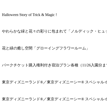
Halloween Story of Trick & Magic !
やわらかな緑と花々の彩りに包まれて「ノルディック・ヒュ
花と緑の癒し空間「グローイングフラワールーム」
パークチケット購入権利付き宿泊プラン各種（11/26入園分ま
東京ディズニーランド®／東京ディズニーシー® スペシャル
東京ディズニーランド®／東京ディズニーシー® スペシャル