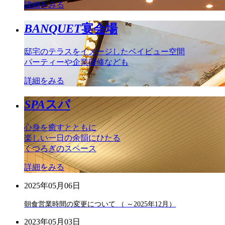
詳細をみる
BANQUET
宴会場
邸宅のテラスをイメージしたベイビュー空間
パーティーや企業研修なども
詳細をみる
SPA
スパ
心身を癒すとともに
楽しい一日の余韻にひたる
くつろぎのスペース
詳細をみる
2025年05月06日
朝食営業時間の変更について （ ～2025年12月）
2023年05月03日