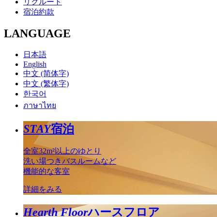
リクルート
宿泊約款
LANGUAGE
日本語
English
中文 (简体字)
中文 (繁体字)
한국어
ภาษาไทย
STAY
宿泊
全室32m²以上のゆとり
洗い場つきバスルームなど
機能的な客室
詳細をみる
Hearth Floor
ハースフロア