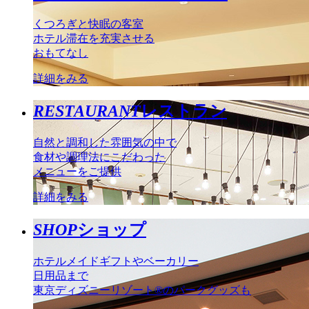
くつろぎと快眠の客室
ホテル滞在を充実させる
おもてなし
詳細をみる
RESTAURANT
レストラン
自然と調和した雰囲気の中で
食材や調理法にこだわった
メニューをご提供
詳細をみる
SHOP
ショップ
ホテルメイドギフトやベーカリー
日用品まで
東京ディズニーリゾート®のパークグッズも