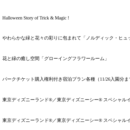
Halloween Story of Trick & Magic !
やわらかな緑と花々の彩りに包まれて「ノルディック・ヒュ
花と緑の癒し空間「グローイングフラワールーム」
パークチケット購入権利付き宿泊プラン各種（11/26入園分ま
東京ディズニーランド®／東京ディズニーシー® スペシャル
東京ディズニーランド®／東京ディズニーシー® スペシャル