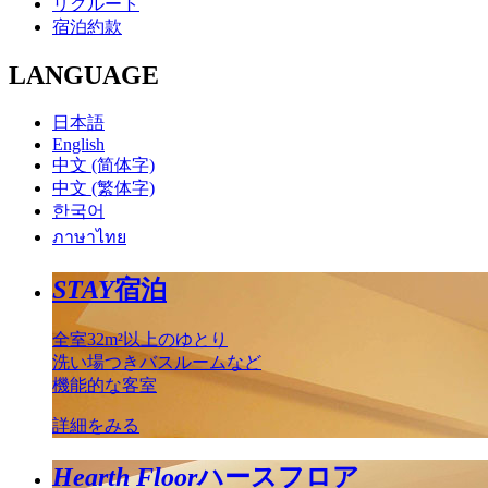
リクルート
宿泊約款
LANGUAGE
日本語
English
中文 (简体字)
中文 (繁体字)
한국어
ภาษาไทย
STAY
宿泊
全室32m²以上のゆとり
洗い場つきバスルームなど
機能的な客室
詳細をみる
Hearth Floor
ハースフロア