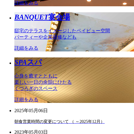
詳細をみる
BANQUET
宴会場
邸宅のテラスをイメージしたベイビュー空間
パーティーや企業研修なども
詳細をみる
SPA
スパ
心身を癒すとともに
楽しい一日の余韻にひたる
くつろぎのスペース
詳細をみる
2025年05月06日
朝食営業時間の変更について （ ～2025年12月）
2023年05月03日