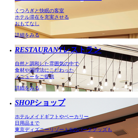
くつろぎと快眠の客室
ホテル滞在を充実させる
おもてなし
詳細をみる
RESTAURANT
レストラン
自然と調和した雰囲気の中で
食材や調理法にこだわった
メニューをご提供
詳細をみる
SHOP
ショップ
ホテルメイドギフトやベーカリー
日用品まで
東京ディズニーリゾート®のパークグッズも