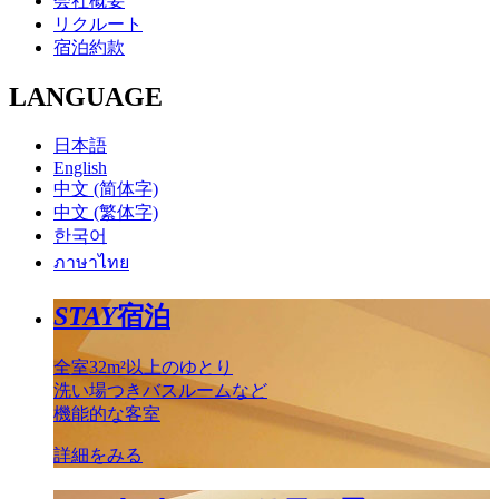
会社概要
リクルート
宿泊約款
LANGUAGE
日本語
English
中文 (简体字)
中文 (繁体字)
한국어
ภาษาไทย
STAY
宿泊
全室32m²以上のゆとり
洗い場つきバスルームなど
機能的な客室
詳細をみる