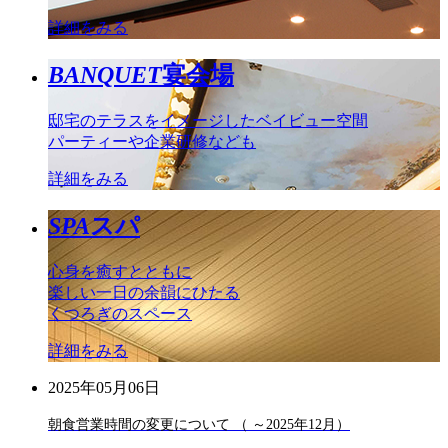
詳細をみる
BANQUET
宴会場
邸宅のテラスをイメージしたベイビュー空間
パーティーや企業研修なども
詳細をみる
SPA
スパ
心身を癒すとともに
楽しい一日の余韻にひたる
くつろぎのスペース
詳細をみる
2025年05月06日
朝食営業時間の変更について （ ～2025年12月）