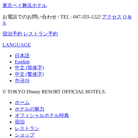
東京ベイ舞浜ホテル
お電話でのお問い合わせ / TEL :
047-355-1222
アクセス
Q &
A
宿泊予約
レストラン予約
LANGUAGE
日本語
English
中文 (简体字)
中文 (繁体字)
한국어
© TOKYO Disney RESORT OFFICIAL HOTELS.
ホーム
ホテルの魅力
オフィシャルホテル特典
宿泊
レストラン
ショップ