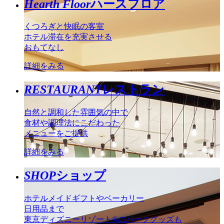
Hearth Floor
ハースフロア
くつろぎと快眠の客室
ホテル滞在を充実させる
おもてなし
詳細をみる
RESTAURANT
レストラン
自然と調和した雰囲気の中で
食材や調理法にこだわった
メニューをご提供
詳細をみる
SHOP
ショップ
ホテルメイドギフトやベーカリー
日用品まで
東京ディズニーリゾート®のパークグッズも