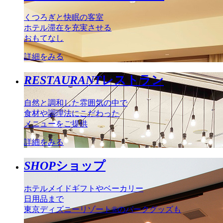
くつろぎと快眠の客室
ホテル滞在を充実させる
おもてなし
詳細をみる
RESTAURANT
レストラン
自然と調和した雰囲気の中で
食材や調理法にこだわった
メニューをご提供
詳細をみる
SHOP
ショップ
ホテルメイドギフトやベーカリー
日用品まで
東京ディズニーリゾート®のパークグッズも