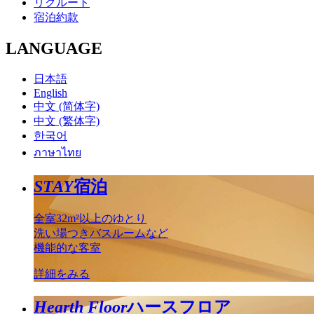
リクルート
宿泊約款
LANGUAGE
日本語
English
中文 (简体字)
中文 (繁体字)
한국어
ภาษาไทย
STAY
宿泊
全室32m²以上のゆとり
洗い場つきバスルームなど
機能的な客室
詳細をみる
Hearth Floor
ハースフロア