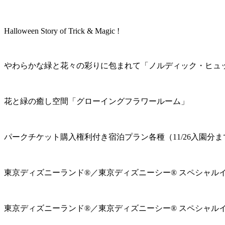
Halloween Story of Trick & Magic !
やわらかな緑と花々の彩りに包まれて「ノルディック・ヒュ
花と緑の癒し空間「グローイングフラワールーム」
パークチケット購入権利付き宿泊プラン各種（11/26入園分ま
東京ディズニーランド®／東京ディズニーシー® スペシャル
東京ディズニーランド®／東京ディズニーシー® スペシャル