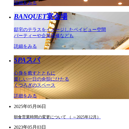
詳細をみる
BANQUET
宴会場
邸宅のテラスをイメージしたベイビュー空間
パーティーや企業研修なども
詳細をみる
SPA
スパ
心身を癒すとともに
楽しい一日の余韻にひたる
くつろぎのスペース
詳細をみる
2025年05月06日
朝食営業時間の変更について （ ～2025年12月）
2023年05月03日