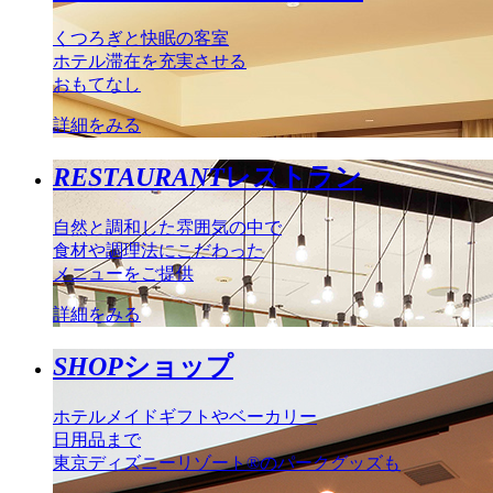
くつろぎと快眠の客室
ホテル滞在を充実させる
おもてなし
詳細をみる
RESTAURANT
レストラン
自然と調和した雰囲気の中で
食材や調理法にこだわった
メニューをご提供
詳細をみる
SHOP
ショップ
ホテルメイドギフトやベーカリー
日用品まで
東京ディズニーリゾート®のパークグッズも