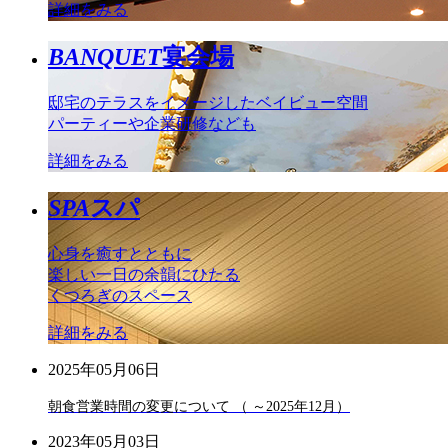
詳細をみる
BANQUET
宴会場
邸宅のテラスをイメージしたベイビュー空間
パーティーや企業研修なども
詳細をみる
SPA
スパ
心身を癒すとともに
楽しい一日の余韻にひたる
くつろぎのスペース
詳細をみる
2025年05月06日
朝食営業時間の変更について （ ～2025年12月）
2023年05月03日