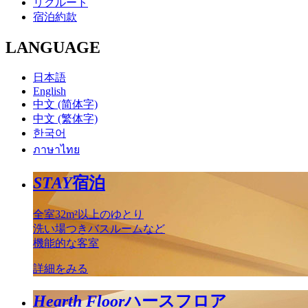
リクルート
宿泊約款
LANGUAGE
日本語
English
中文 (简体字)
中文 (繁体字)
한국어
ภาษาไทย
STAY
宿泊
全室32m²以上のゆとり
洗い場つきバスルームなど
機能的な客室
詳細をみる
Hearth Floor
ハースフロア