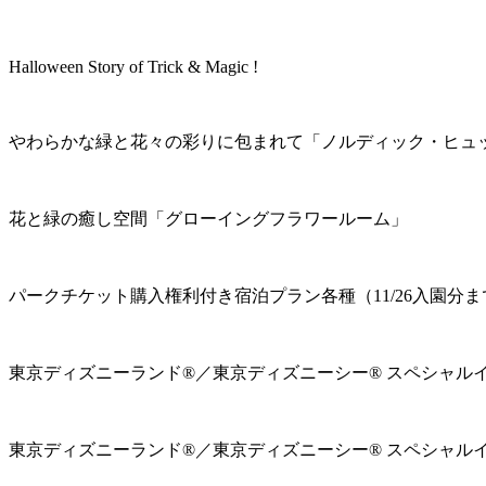
Halloween Story of Trick & Magic !
やわらかな緑と花々の彩りに包まれて「ノルディック・ヒュ
花と緑の癒し空間「グローイングフラワールーム」
パークチケット購入権利付き宿泊プラン各種（11/26入園分ま
東京ディズニーランド®／東京ディズニーシー® スペシャル
東京ディズニーランド®／東京ディズニーシー® スペシャル