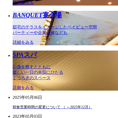
詳細をみる
BANQUET
宴会場
邸宅のテラスをイメージしたベイビュー空間
パーティーや企業研修なども
詳細をみる
SPA
スパ
心身を癒すとともに
楽しい一日の余韻にひたる
くつろぎのスペース
詳細をみる
2025年05月06日
朝食営業時間の変更について （ ～2025年12月）
2023年05月03日