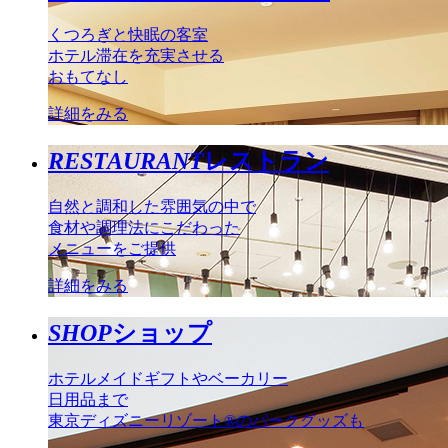
くつろぎと快眠の客室
ホテル滞在を充実させる
おもてなし
詳細をみる
RESTAURANT
レストラン
自然と調和した雰囲気の中で
食材や調理法にこだわった
メニューをご提供
詳細をみる
SHOP
ショップ
ホテルメイドギフトやベーカリー
日用品まで
東京ディズニーリゾート®のパークグッズも