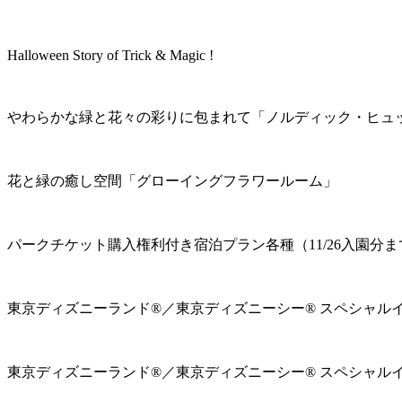
Halloween Story of Trick & Magic !
やわらかな緑と花々の彩りに包まれて「ノルディック・ヒュ
花と緑の癒し空間「グローイングフラワールーム」
パークチケット購入権利付き宿泊プラン各種（11/26入園分ま
東京ディズニーランド®／東京ディズニーシー® スペシャル
東京ディズニーランド®／東京ディズニーシー® スペシャル