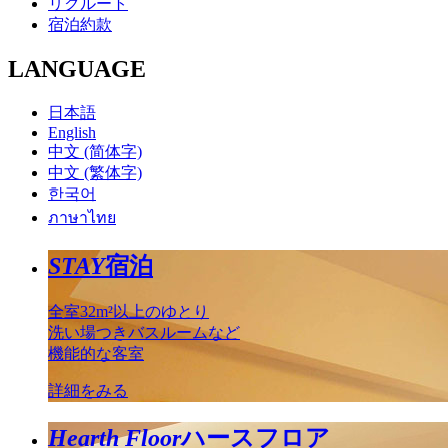
リクルート
宿泊約款
LANGUAGE
日本語
English
中文 (简体字)
中文 (繁体字)
한국어
ภาษาไทย
STAY
宿泊
全室32m²以上のゆとり
洗い場つきバスルームなど
機能的な客室
詳細をみる
Hearth Floor
ハースフロア