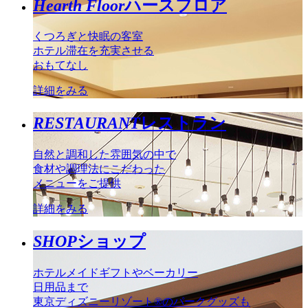
Hearth Floor
ハースフロア
くつろぎと快眠の客室
ホテル滞在を充実させる
おもてなし
詳細をみる
RESTAURANT
レストラン
自然と調和した雰囲気の中で
食材や調理法にこだわった
メニューをご提供
詳細をみる
SHOP
ショップ
ホテルメイドギフトやベーカリー
日用品まで
東京ディズニーリゾート®のパークグッズも