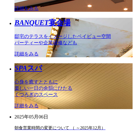
詳細をみる
BANQUET
宴会場
邸宅のテラスをイメージしたベイビュー空間
パーティーや企業研修なども
詳細をみる
SPA
スパ
心身を癒すとともに
楽しい一日の余韻にひたる
くつろぎのスペース
詳細をみる
2025年05月06日
朝食営業時間の変更について （ ～2025年12月）