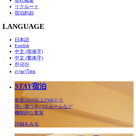
会社概要
リクルート
宿泊約款
LANGUAGE
日本語
English
中文 (简体字)
中文 (繁体字)
한국어
ภาษาไทย
STAY
宿泊
全室32m²以上のゆとり
洗い場つきバスルームなど
機能的な客室
詳細をみる