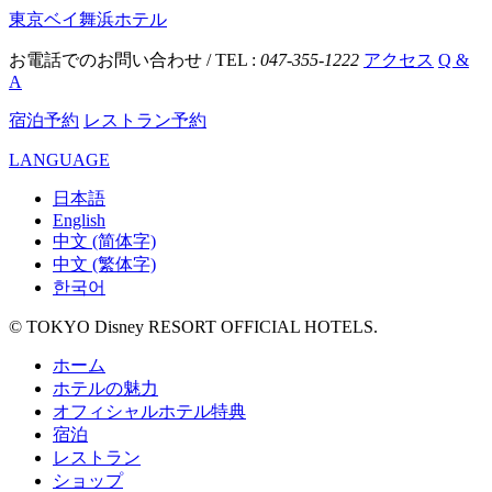
東京ベイ舞浜ホテル
お電話でのお問い合わせ / TEL :
047-355-1222
アクセス
Q &
A
宿泊予約
レストラン予約
LANGUAGE
日本語
English
中文 (简体字)
中文 (繁体字)
한국어
© TOKYO Disney RESORT OFFICIAL HOTELS.
ホーム
ホテルの魅力
オフィシャルホテル特典
宿泊
レストラン
ショップ