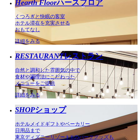
Hearth Floor
ハースフロア
くつろぎと快眠の客室
ホテル滞在を充実させる
おもてなし
詳細をみる
RESTAURANT
レストラン
自然と調和した雰囲気の中で
食材や調理法にこだわった
メニューをご提供
詳細をみる
SHOP
ショップ
ホテルメイドギフトやベーカリー
日用品まで
東京ディズニーリゾート®のパークグッズも