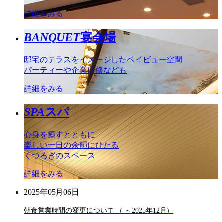
詳細をみる
BANQUET
宴会場
邸宅のテラスをイメージしたベイビュー空間
パーティーや企業研修なども
詳細をみる
SPA
スパ
心身を癒すとともに
楽しい一日の余韻にひたる
くつろぎのスペース
詳細をみる
2025年05月06日
朝食営業時間の変更について （ ～2025年12月）