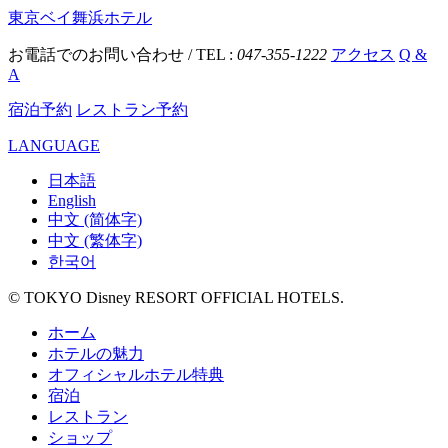
東京ベイ舞浜ホテル
お電話でのお問い合わせ / TEL :
047-355-1222
アクセス
Q &
A
宿泊予約
レストラン予約
LANGUAGE
日本語
English
中文 (简体字)
中文 (繁体字)
한국어
© TOKYO Disney RESORT OFFICIAL HOTELS.
ホーム
ホテルの魅力
オフィシャルホテル特典
宿泊
レストラン
ショップ