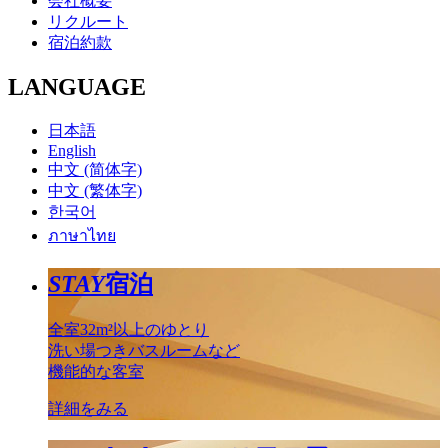
会社概要
リクルート
宿泊約款
LANGUAGE
日本語
English
中文 (简体字)
中文 (繁体字)
한국어
ภาษาไทย
STAY
宿泊
全室32m²以上のゆとり
洗い場つきバスルームなど
機能的な客室
詳細をみる