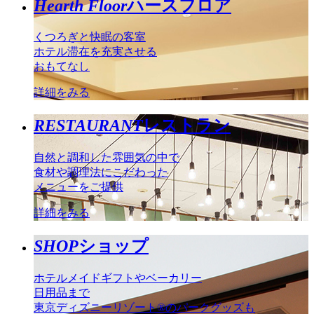
Hearth Floor
ハースフロア
くつろぎと快眠の客室
ホテル滞在を充実させる
おもてなし
詳細をみる
RESTAURANT
レストラン
自然と調和した雰囲気の中で
食材や調理法にこだわった
メニューをご提供
詳細をみる
SHOP
ショップ
ホテルメイドギフトやベーカリー
日用品まで
東京ディズニーリゾート®のパークグッズも