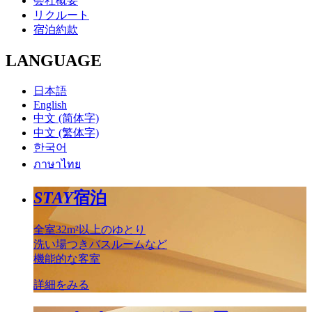
会社概要
リクルート
宿泊約款
LANGUAGE
日本語
English
中文 (简体字)
中文 (繁体字)
한국어
ภาษาไทย
STAY
宿泊
全室32m²以上のゆとり
洗い場つきバスルームなど
機能的な客室
詳細をみる