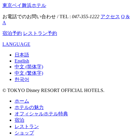
東京ベイ舞浜ホテル
お電話でのお問い合わせ / TEL :
047-355-1222
アクセス
Q &
A
宿泊予約
レストラン予約
LANGUAGE
日本語
English
中文 (简体字)
中文 (繁体字)
한국어
© TOKYO Disney RESORT OFFICIAL HOTELS.
ホーム
ホテルの魅力
オフィシャルホテル特典
宿泊
レストラン
ショップ