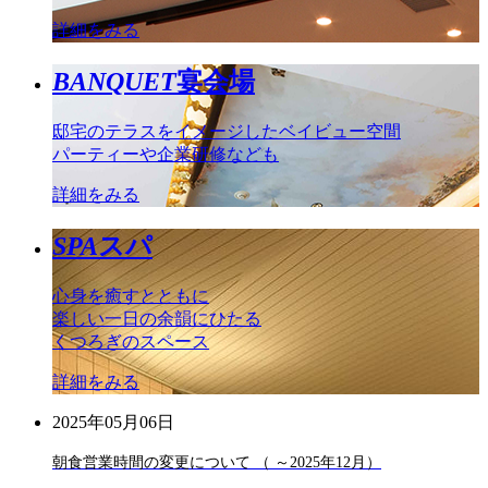
詳細をみる
BANQUET
宴会場
邸宅のテラスをイメージしたベイビュー空間
パーティーや企業研修なども
詳細をみる
SPA
スパ
心身を癒すとともに
楽しい一日の余韻にひたる
くつろぎのスペース
詳細をみる
2025年05月06日
朝食営業時間の変更について （ ～2025年12月）