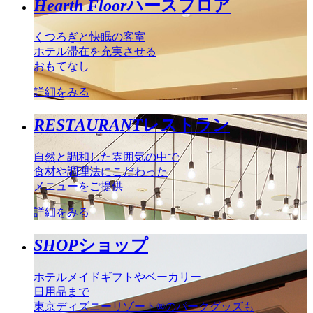
Hearth Floor
ハースフロア
くつろぎと快眠の客室
ホテル滞在を充実させる
おもてなし
詳細をみる
RESTAURANT
レストラン
自然と調和した雰囲気の中で
食材や調理法にこだわった
メニューをご提供
詳細をみる
SHOP
ショップ
ホテルメイドギフトやベーカリー
日用品まで
東京ディズニーリゾート®のパークグッズも