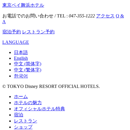
東京ベイ舞浜ホテル
お電話でのお問い合わせ / TEL :
047-355-1222
アクセス
Q &
A
宿泊予約
レストラン予約
LANGUAGE
日本語
English
中文 (简体字)
中文 (繁体字)
한국어
© TOKYO Disney RESORT OFFICIAL HOTELS.
ホーム
ホテルの魅力
オフィシャルホテル特典
宿泊
レストラン
ショップ