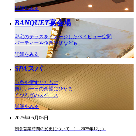
詳細をみる
BANQUET
宴会場
邸宅のテラスをイメージしたベイビュー空間
パーティーや企業研修なども
詳細をみる
SPA
スパ
心身を癒すとともに
楽しい一日の余韻にひたる
くつろぎのスペース
詳細をみる
2025年05月06日
朝食営業時間の変更について （ ～2025年12月）