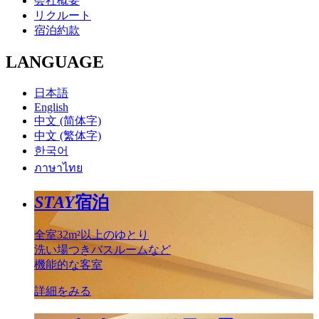
会社概要
リクルート
宿泊約款
LANGUAGE
日本語
English
中文 (简体字)
中文 (繁体字)
한국어
ภาษาไทย
STAY
宿泊
全室32m²以上のゆとり
洗い場つきバスルームなど
機能的な客室
詳細をみる