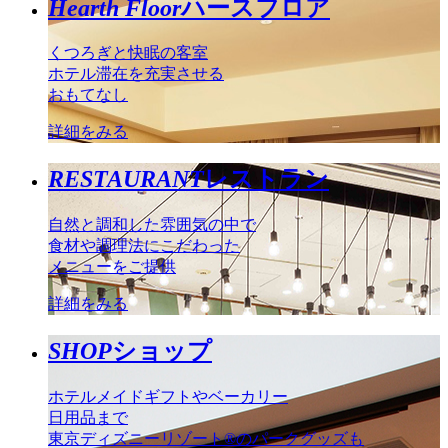
Hearth Floor
ハースフロア
くつろぎと快眠の客室
ホテル滞在を充実させる
おもてなし
詳細をみる
RESTAURANT
レストラン
自然と調和した雰囲気の中で
食材や調理法にこだわった
メニューをご提供
詳細をみる
SHOP
ショップ
ホテルメイドギフトやベーカリー
日用品まで
東京ディズニーリゾート®のパークグッズも