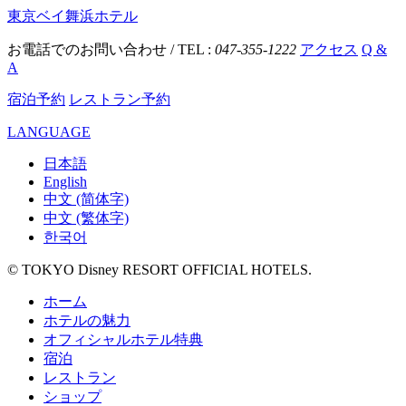
東京ベイ舞浜ホテル
お電話でのお問い合わせ / TEL :
047-355-1222
アクセス
Q &
A
宿泊予約
レストラン予約
LANGUAGE
日本語
English
中文 (简体字)
中文 (繁体字)
한국어
© TOKYO Disney RESORT OFFICIAL HOTELS.
ホーム
ホテルの魅力
オフィシャルホテル特典
宿泊
レストラン
ショップ