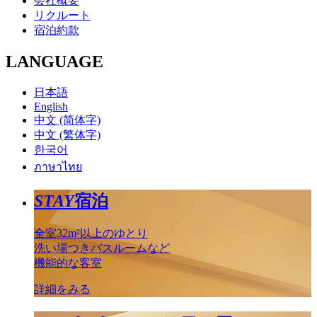
会社概要
リクルート
宿泊約款
LANGUAGE
日本語
English
中文 (简体字)
中文 (繁体字)
한국어
ภาษาไทย
STAY
宿泊
全室32m²以上のゆとり
洗い場つきバスルームなど
機能的な客室
詳細をみる