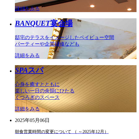
詳細をみる
BANQUET
宴会場
邸宅のテラスをイメージしたベイビュー空間
パーティーや企業研修なども
詳細をみる
SPA
スパ
心身を癒すとともに
楽しい一日の余韻にひたる
くつろぎのスペース
詳細をみる
2025年05月06日
朝食営業時間の変更について （ ～2025年12月）