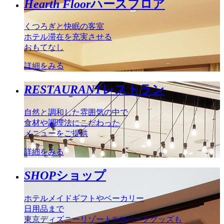
Hearth Floor
ハースフロア
くつろぎと快眠の客室
ホテル滞在を充実させる
おもてなし
詳細をみる
RESTAURANT
レストラン
自然と調和した雰囲気の中で
食材や調理法にこだわった
メニューをご提供
詳細をみる
SHOP
ショップ
ホテルメイドギフトやベーカリー
日用品まで
東京ディズニーリゾート®のパークグッズも