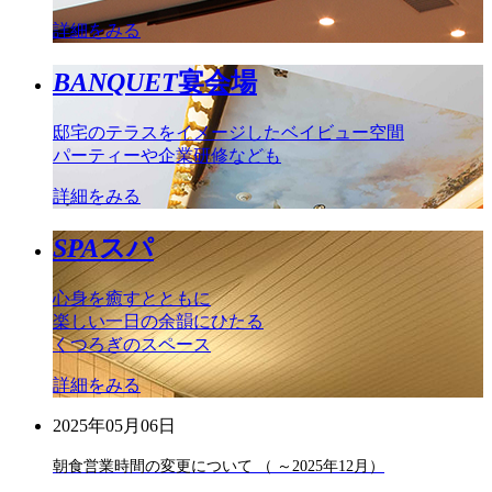
詳細をみる
BANQUET
宴会場
邸宅のテラスをイメージしたベイビュー空間
パーティーや企業研修なども
詳細をみる
SPA
スパ
心身を癒すとともに
楽しい一日の余韻にひたる
くつろぎのスペース
詳細をみる
2025年05月06日
朝食営業時間の変更について （ ～2025年12月）