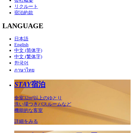
会社概要
リクルート
宿泊約款
LANGUAGE
日本語
English
中文 (简体字)
中文 (繁体字)
한국어
ภาษาไทย
STAY
宿泊
全室32m²以上のゆとり
洗い場つきバスルームなど
機能的な客室
詳細をみる