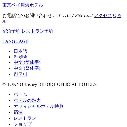
東京ベイ舞浜ホテル
お電話でのお問い合わせ / TEL :
047-355-1222
アクセス
Q &
A
宿泊予約
レストラン予約
LANGUAGE
日本語
English
中文 (简体字)
中文 (繁体字)
한국어
© TOKYO Disney RESORT OFFICIAL HOTELS.
ホーム
ホテルの魅力
オフィシャルホテル特典
宿泊
レストラン
ショップ