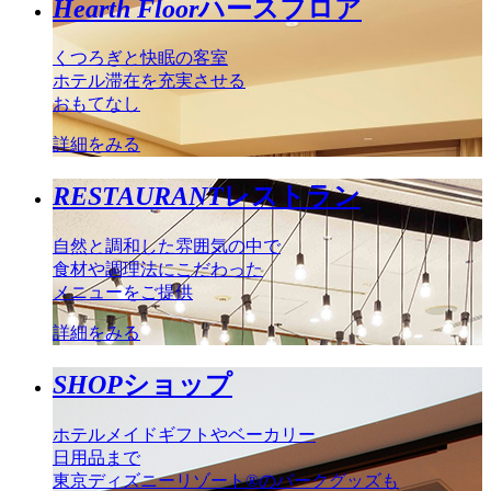
Hearth Floor
ハースフロア
くつろぎと快眠の客室
ホテル滞在を充実させる
おもてなし
詳細をみる
RESTAURANT
レストラン
自然と調和した雰囲気の中で
食材や調理法にこだわった
メニューをご提供
詳細をみる
SHOP
ショップ
ホテルメイドギフトやベーカリー
日用品まで
東京ディズニーリゾート®のパークグッズも