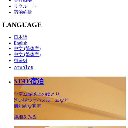
会社概要
リクルート
宿泊約款
LANGUAGE
日本語
English
中文 (简体字)
中文 (繁体字)
한국어
ภาษาไทย
STAY
宿泊
全室32m²以上のゆとり
洗い場つきバスルームなど
機能的な客室
詳細をみる