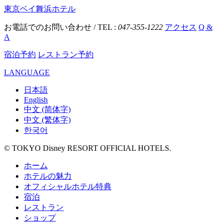
東京ベイ舞浜ホテル
お電話でのお問い合わせ / TEL :
047-355-1222
アクセス
Q &
A
宿泊予約
レストラン予約
LANGUAGE
日本語
English
中文 (简体字)
中文 (繁体字)
한국어
© TOKYO Disney RESORT OFFICIAL HOTELS.
ホーム
ホテルの魅力
オフィシャルホテル特典
宿泊
レストラン
ショップ