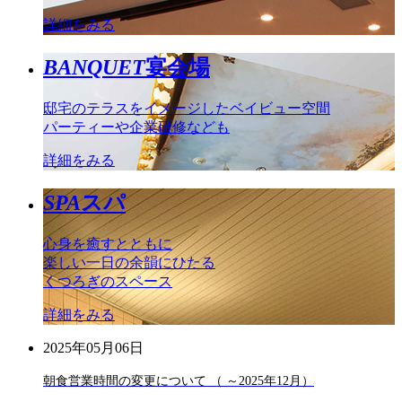
詳細をみる
BANQUET
宴会場
邸宅のテラスをイメージしたベイビュー空間
パーティーや企業研修なども
詳細をみる
SPA
スパ
心身を癒すとともに
楽しい一日の余韻にひたる
くつろぎのスペース
詳細をみる
2025年05月06日
朝食営業時間の変更について （ ～2025年12月）