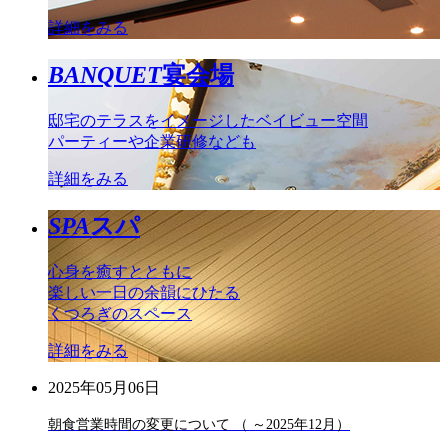
詳細をみる
BANQUET
宴会場
邸宅のテラスをイメージしたベイビュー空間
パーティーや企業研修なども
詳細をみる
SPA
スパ
心身を癒すとともに
楽しい一日の余韻にひたる
くつろぎのスペース
詳細をみる
2025年05月06日
朝食営業時間の変更について （ ～2025年12月）