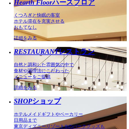
Hearth Floor
ハースフロア
くつろぎと快眠の客室
ホテル滞在を充実させる
おもてなし
詳細をみる
RESTAURANT
レストラン
自然と調和した雰囲気の中で
食材や調理法にこだわった
メニューをご提供
詳細をみる
SHOP
ショップ
ホテルメイドギフトやベーカリー
日用品まで
東京ディズニーリゾート®のパークグッズも