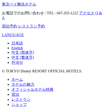
東京ベイ舞浜ホテル
お電話でのお問い合わせ / TEL :
047-355-1222
アクセス
Q &
A
宿泊予約
レストラン予約
LANGUAGE
日本語
English
中文 (简体字)
中文 (繁体字)
한국어
© TOKYO Disney RESORT OFFICIAL HOTELS.
ホーム
ホテルの魅力
オフィシャルホテル特典
宿泊
レストラン
ショップ