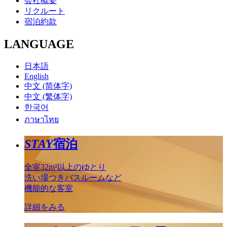
会社概要
リクルート
宿泊約款
LANGUAGE
日本語
English
中文 (简体字)
中文 (繁体字)
한국어
ภาษาไทย
STAY
宿泊
全室32m²以上のゆとり
洗い場つきバスルームなど
機能的な客室
詳細をみる