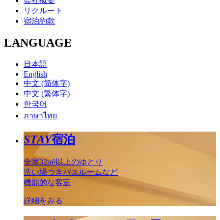
会社概要
リクルート
宿泊約款
LANGUAGE
日本語
English
中文 (简体字)
中文 (繁体字)
한국어
ภาษาไทย
STAY
宿泊
全室32m²以上のゆとり
洗い場つきバスルームなど
機能的な客室
詳細をみる