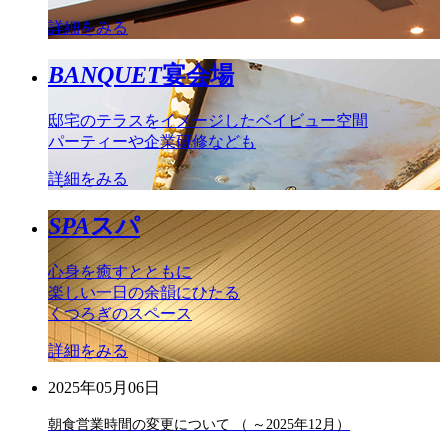
詳細をみる
BANQUET
宴会場
邸宅のテラスをイメージしたベイビュー空間
パーティーや企業研修なども
詳細をみる
SPA
スパ
心身を癒すとともに
楽しい一日の余韻にひたる
くつろぎのスペース
詳細をみる
2025年05月06日
朝食営業時間の変更について （ ～2025年12月）