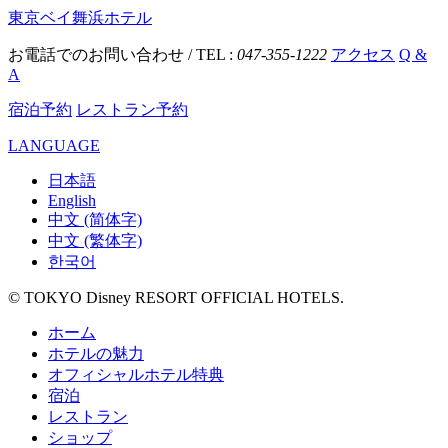
東京ベイ舞浜ホテル
お電話でのお問い合わせ / TEL :
047-355-1222
アクセス
Q &
A
宿泊予約
レストラン予約
LANGUAGE
日本語
English
中文 (简体字)
中文 (繁体字)
한국어
© TOKYO Disney RESORT OFFICIAL HOTELS.
ホーム
ホテルの魅力
オフィシャルホテル特典
宿泊
レストラン
ショップ