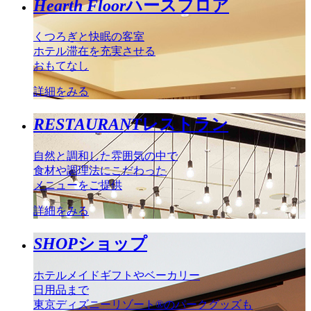
Hearth Floor
ハースフロア
くつろぎと快眠の客室
ホテル滞在を充実させる
おもてなし
詳細をみる
RESTAURANT
レストラン
自然と調和した雰囲気の中で
食材や調理法にこだわった
メニューをご提供
詳細をみる
SHOP
ショップ
ホテルメイドギフトやベーカリー
日用品まで
東京ディズニーリゾート®のパークグッズも