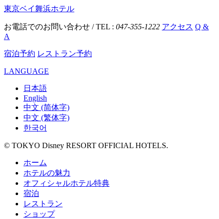
東京ベイ舞浜ホテル
お電話でのお問い合わせ / TEL :
047-355-1222
アクセス
Q &
A
宿泊予約
レストラン予約
LANGUAGE
日本語
English
中文 (简体字)
中文 (繁体字)
한국어
© TOKYO Disney RESORT OFFICIAL HOTELS.
ホーム
ホテルの魅力
オフィシャルホテル特典
宿泊
レストラン
ショップ