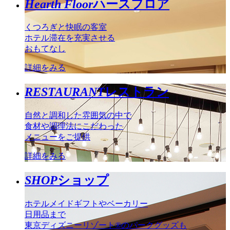
Hearth Floor
ハースフロア
くつろぎと快眠の客室
ホテル滞在を充実させる
おもてなし
詳細をみる
RESTAURANT
レストラン
自然と調和した雰囲気の中で
食材や調理法にこだわった
メニューをご提供
詳細をみる
SHOP
ショップ
ホテルメイドギフトやベーカリー
日用品まで
東京ディズニーリゾート®のパークグッズも