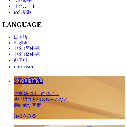
会社概要
リクルート
宿泊約款
LANGUAGE
日本語
English
中文 (简体字)
中文 (繁体字)
한국어
ภาษาไทย
STAY
宿泊
全室32m²以上のゆとり
洗い場つきバスルームなど
機能的な客室
詳細をみる