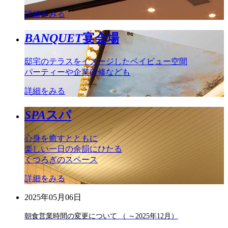
詳細をみる
BANQUET
宴会場
邸宅のテラスをイメージしたベイビュー空間
パーティーや企業研修なども
詳細をみる
SPA
スパ
心身を癒すとともに
楽しい一日の余韻にひたる
くつろぎのスペース
詳細をみる
2025年05月06日
朝食営業時間の変更について （ ～2025年12月）