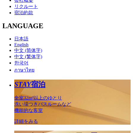
会社概要
リクルート
宿泊約款
LANGUAGE
日本語
English
中文 (简体字)
中文 (繁体字)
한국어
ภาษาไทย
STAY
宿泊
全室32m²以上のゆとり
洗い場つきバスルームなど
機能的な客室
詳細をみる