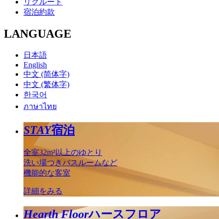
リクルート
宿泊約款
LANGUAGE
日本語
English
中文 (简体字)
中文 (繁体字)
한국어
ภาษาไทย
STAY
宿泊
全室32m²以上のゆとり
洗い場つきバスルームなど
機能的な客室
詳細をみる
Hearth Floor
ハースフロア