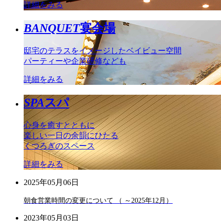
詳細をみる
BANQUET
宴会場
邸宅のテラスをイメージしたベイビュー空間
パーティーや企業研修なども
詳細をみる
SPA
スパ
心身を癒すとともに
楽しい一日の余韻にひたる
くつろぎのスペース
詳細をみる
2025年05月06日
朝食営業時間の変更について （ ～2025年12月）
2023年05月03日