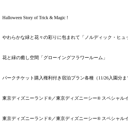
Halloween Story of Trick & Magic !
やわらかな緑と花々の彩りに包まれて「ノルディック・ヒュ
花と緑の癒し空間「グローイングフラワールーム」
パークチケット購入権利付き宿泊プラン各種（11/26入園分ま
東京ディズニーランド®／東京ディズニーシー® スペシャル
東京ディズニーランド®／東京ディズニーシー® スペシャル