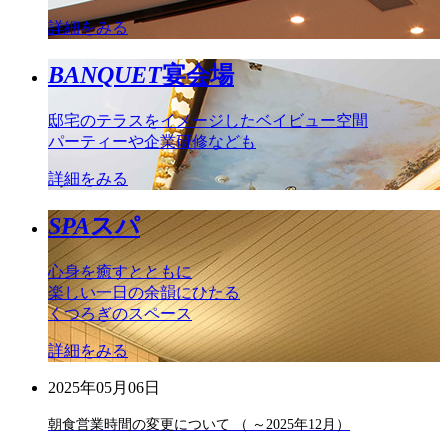
詳細をみる
BANQUET
宴会場
邸宅のテラスをイメージしたベイビュー空間
パーティーや企業研修なども
詳細をみる
SPA
スパ
心身を癒すとともに
楽しい一日の余韻にひたる
くつろぎのスペース
詳細をみる
2025年05月06日
朝食営業時間の変更について （ ～2025年12月）