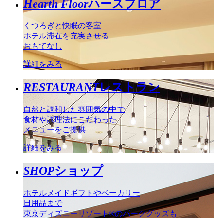
Hearth Floor
ハースフロア
くつろぎと快眠の客室
ホテル滞在を充実させる
おもてなし
詳細をみる
RESTAURANT
レストラン
自然と調和した雰囲気の中で
食材や調理法にこだわった
メニューをご提供
詳細をみる
SHOP
ショップ
ホテルメイドギフトやベーカリー
日用品まで
東京ディズニーリゾート®のパークグッズも