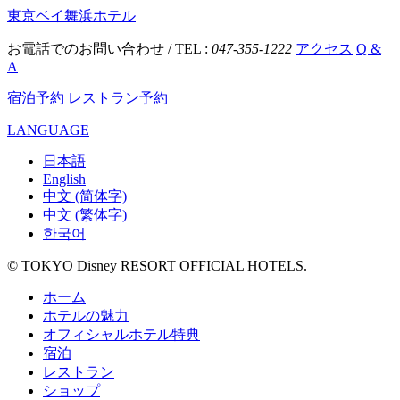
東京ベイ舞浜ホテル
お電話でのお問い合わせ / TEL :
047-355-1222
アクセス
Q &
A
宿泊予約
レストラン予約
LANGUAGE
日本語
English
中文 (简体字)
中文 (繁体字)
한국어
© TOKYO Disney RESORT OFFICIAL HOTELS.
ホーム
ホテルの魅力
オフィシャルホテル特典
宿泊
レストラン
ショップ