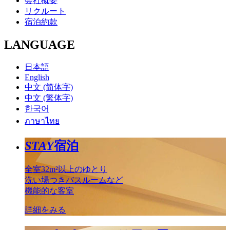
会社概要
リクルート
宿泊約款
LANGUAGE
日本語
English
中文 (简体字)
中文 (繁体字)
한국어
ภาษาไทย
STAY
宿泊
全室32m²以上のゆとり
洗い場つきバスルームなど
機能的な客室
詳細をみる